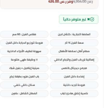
ر.س
4,364.00
وفر
ر.س
436.00
✖ غير متوفر حالياً
العلامة التجارية : كتشن لاين
مقاس الفرن : 60 سم
سعة الفرن ٦٤ لتر
مروحة لتوزيع الحرارة داخل الفرن
صمام أمان لسلامة الأطفال
سهولة تنظيف الأجزاء الداخلية
إمكانية نزع باب الفرن والزجاج الداخلي
١١ وظيفة طهي متنوعة
مبرمج ديجيتال باللمس
صينية إيناميل + رفين شبك
إضاءة داخل الفرن
باب الفرن مزود بطبقة زجاج
مروحة تبريد داخلية
سخان داخلي خلفي
خاصية إغلاق هادئ للباب
الضمان الشامل : عامين