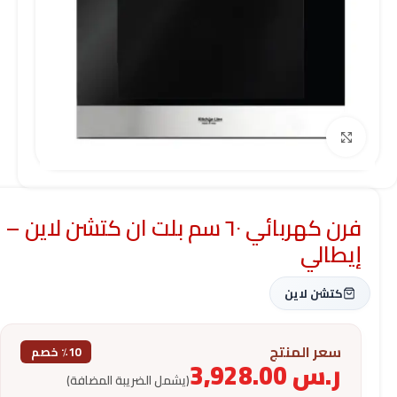
Click to enlarge
فرن كهربائي ٦٠ سم بلت ان كتشن لاين –
إيطالي
كتشن لاين
سعر المنتج
٪10 خصم
ر.س
3,928.00
(يشمل الضريبة المضافة)