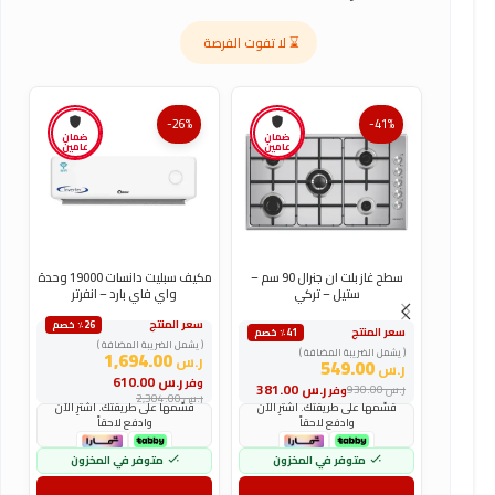
⌛ لا تفوت الفرصة
-26%
-41%
ضمان
ضمان
عامين
عامين
سطح غاز بلت ان جنرال 90 سم –
مكيف سبليت دانسات 19000 وحدة
ستيل – تركي
واي فاي بارد – انفرتر
سعر المنتج
س
٪26 خصم
سعر المنتج
٪41 خصم
( يشمل الضريبة المضافة )
(
( يشمل الضريبة المضافة )
1,694.00
ر.س
ر
549.00
ر.س
ر.س
610.00
وفر
و
ر.س
381.00
ر.س
930.00
وفر
ر.س
2,304.00
ر
قسّمها على طريقتك. اشترِ الآن
قسّمها على طريقتك. اشترِ الآن
وادفع لاحقاً
وادفع لاحقاً
متوفر في المخزون
متوفر في المخزون