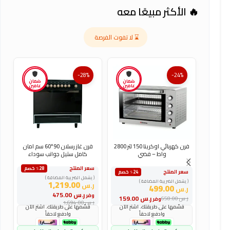
🔥 الأكثر مبيعًا معه
⌛ لا تفوت الفرصة
-28%
-24%
ضمان
ضمان
عامين
عامين
فرن كهربائي اوكرينا 150 لتر 2800
فرن غاز رسلان 90*60 سم امان
واط – فضي
كامل ستيل جوانب سوداء
سعر المنتج
س
٪28 خصم
سعر المنتج
٪24 خصم
( يشمل الضريبة المضافة )
(
( يشمل الضريبة المضافة )
1,219.00
ر.س
ر
499.00
ر.س
ر.س
475.00
وفر
و
ر.س
159.00
ر.س
658.00
وفر
ر.س
1,694.00
ر
قسّمها على طريقتك. اشترِ الآن
قسّمها على طريقتك. اشترِ الآن
وادفع لاحقاً
وادفع لاحقاً