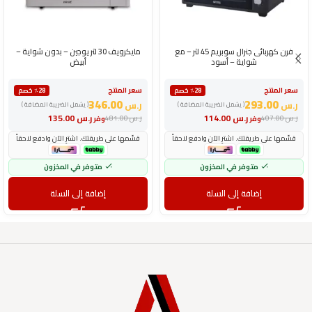
فرن كهربائى جنرال سوبريم 45 لتر – مع
مايكرويف 30 لتر يوجين – بدون شواية –
شواية – أسود
أبيض
سعر المنتج
سعر المنتج
٪28 خصم
٪28 خصم
346.00
293.00
ر.س
ر.س
( يشمل الضريبة المضافة )
( يشمل الضريبة المضافة )
ر.س
114.00
ر.س
135.00
ر.س
407.00
ر.س
481.00
وفر
وفر
قسّمها على طريقتك. اشترِ الآن وادفع لاحقاً
قسّمها على طريقتك. اشترِ الآن وادفع لاحقاً
متوفر في المخزون
متوفر في المخزون
إضافة إلى السلة
إضافة إلى السلة