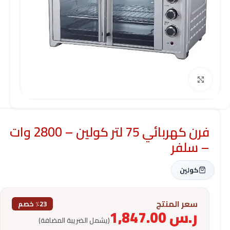
Click to enlarge
فرن كهربائي 75 لتر كولين – 2800 وات
– سلفر
كولين
سعر المنتج
٪23 خصم
ر.س
1,847.00
(يشمل الضريبة المضافة)