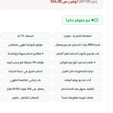
ر.س
2,401.00
وفر
ر.س
554.00
✖ غير متوفر حالياً
العلامة التجارية : كولين
السعة : 75 لتر
قدرة 2800 وات لتسخين سريع وفعال
موتور شواية لطهي متجانس
باب مزدوج باللون السلفر لعزل أفضل
4 مفاتيح تحكم سهلة وواضحة
4 عناصر تسخين لتوزيع متوازن
مؤقت 60 دقيقة مع جرس تنبيه
حرارة متساوية داخل الفرن
تحكم دقيق في درجة الحرارة
أداء سريع يوفر الوقت
باب زجاجي لمتابعة الطهي
تنظيف سهل بعد الاستخدام
يعمل على 240 فولت 50 60 هرتز
خامات قوية مقاومة للصدأ
الضمان الشامل : عامين