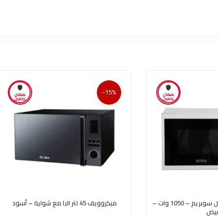
-15%
ضمان
ضمان
عامين
عامين
ميكروويف 20 لتر جنرال سوبريم – 1050 وات –
ميكروويف 45 لتر البا مع شواية – أسود
بيض