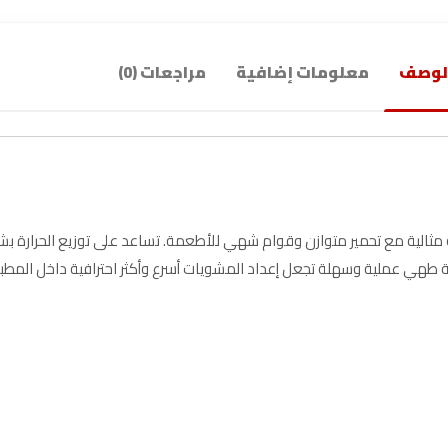
لوصف
معلومات إضافية
مراجعات (0)
في فرن كولين الكهربائي 35 لتر نتائج مشوية مثالية مع تحمير متوازن وقوام شهي للأطعمة. تساعد على توزيع الحر
بة طهي عملية وسهلة تجعل إعداد المشويات أسرع وأكثر احترافية داخل المطبخ