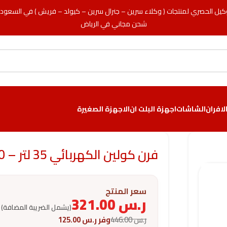
كيل الحصري لمنتجات ( وكلاء سرين – جنرال سرين – كيولد – فريش ) في السعود
شحن مجاني في الرياض
لافران
الشاشات
اجهزة البلت ان
الاجهزة الصغيرة
فرن كولين الكهربائي 35 لتر – 1500 وات – سلفر
سعر المنتج
ر.س
321.00
(يشمل الضريبة المضافة)
ر.س
446.00
وفر
ر.س
125.00