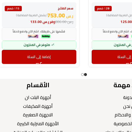
سعر المنتج
٪28 خصم
٪15 خصم
753.00
مل الضريبة المضافة )
ر.س
( يشمل الضريبة المضافة )
125
ر.س
886.00
وفر
ر.س
133.00
اشترِ الآن وادفع لاحقاً
قسّمها على طريقتك. اشترِ الآن وادفع لاحقاً
 في المخزون
متوفر في المخزون
إلى السلة
إضافة إلى السلة
 مهمة
الأقسام
دونة
أجهزة البلت ان
نحن
أجهزة المكيفات
والاحكام
الاجهزة الصغيرة
لخصوصية
الأجهزة المنزلية الكبيرة