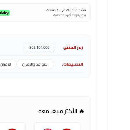
قسّم فاتورتك على 4 دفعات
بدون فوائد أو رسوم خفية
رمز المنتج:
802.104.006
التصنيفات:
المواقد والافران
الافران
🔥 الأكثر مبيعًا معه