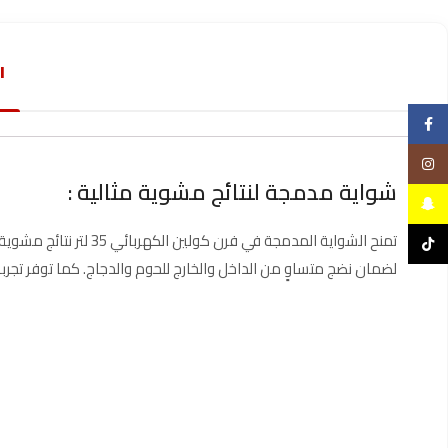
ا
Facebook
Instagram
شواية مدمجة لنتائج مشوية مثالية :
Snapchat
تمنح الشواية المدمجة 
TikTok
لضمان نضج متساوٍ من الداخل والخارج للحوم والدجاج. كما توفر تجر