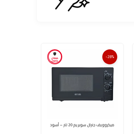
-28%
-28%
ضمان
عامين
ميكروويف جنرال سوبريم 20 لتر – أسود