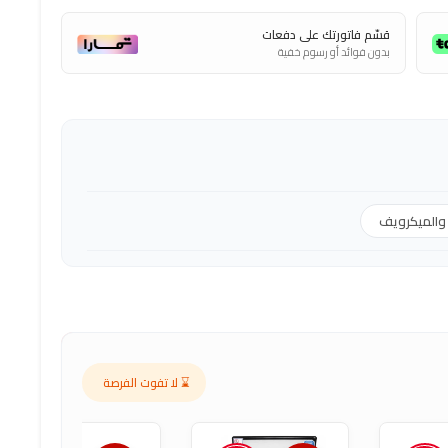
قسّم فاتورتك على دفعات
بدون فوائد أو رسوم خفية
 والميكرويف
⌛ لا تفوت الفرصة