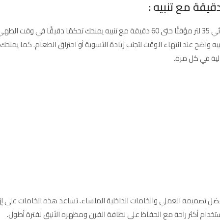
يوفر فرن كولين الكهربائي 35 لتر مؤقتًا حتى 60 دقيقة مع تنبيه يمنحك تحكمً
يه واضح عند انتهاء الوقت لتجنب زيادة التسوية أو احتراق الطعام. كما يمنح
لية في كل مرة.
نظيف بعد الاستخدام بفضل تصميمه العملي والخامات الداخلية الملساء. تساعد هذه الخامات على
تخدام أكثر راحة مع الحفاظ على نظافة الفرن ومظهره الأنيق لفترة أطول.