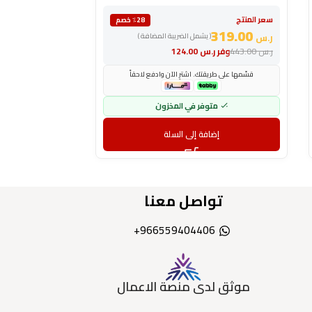
سعر المنتج
سعر المنتج
٪28 خصم
355.00
319.00
ر.س
( يشمل الضريبة المضافة )
ر.س
ر.س
443.00
وفر
ر.س
124.00
ر.س
493.00
وفر
ر
قسّمها على طريقتك. اشترِ الآن وادفع لاحقاً
قسّمها على طري
متوفر في المخزون
مت
إضافة إلى السلة
إض
تواصل معنا
966559404406+
موثق لدى منصة الاعمال