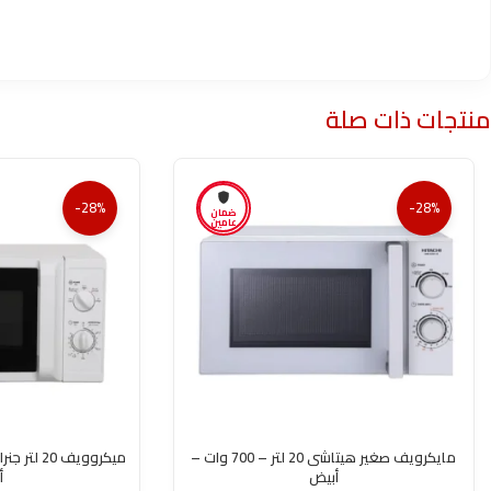
منتجات ذات صلة
-28%
-28%
ضمان
عامين
مايكرويف صغير هيتاشى 20 لتر – 700 وات –
أبيض
أ