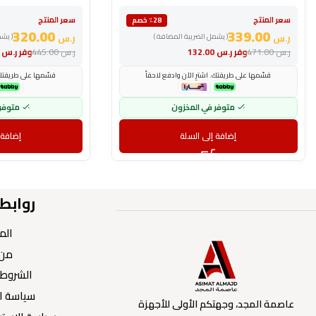
سعر المنتج
سعر المنتج
٪28 خصم
320.00
339.00
ر.س
( يشمل الضريبة المضافة )
ر.س
( يش
ر.س
471.00
وفر
ر.س
132.00
ر.س
445.00
وفر
ر.س
.00
قسّمها على طريقتك. اشترِ الآن وادفع لاحقاً
قسّمها على طريقتك. 
متوفر في المخزون
متوفر
إضافة إلى السلة
إضافة 
روابط
الم
من 
الشروط 
سياسة ا
عاصمة المجد، وجهتكم الأولى للأجهزة