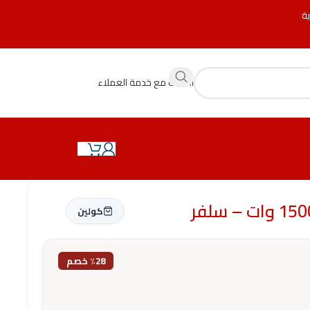
ية
التحدث مع خدمة العملاء
كولين
٪28 خصم