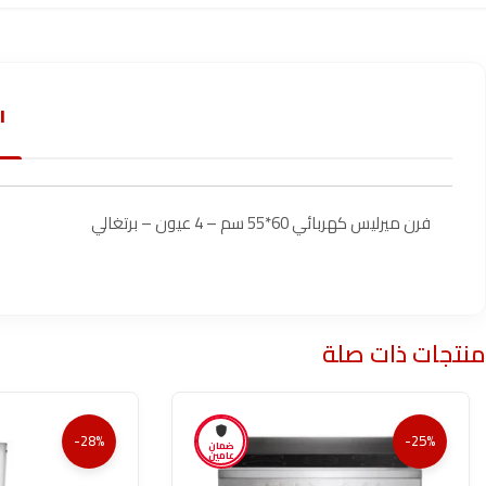
ا
فرن ميرليس كهربائي 60*55 سم – 4 عيون – برتغالي
منتجات ذات صلة
-28%
-25%
ضمان
عامين