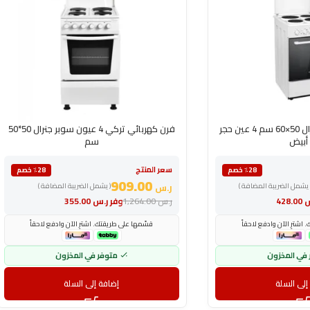
فرن كهرباء سوبر جنرال 50×60 سم 4 عين حجر
فرن كهربائي تركي 4 عيون سوبر جنرال 50*50
أبيض
سم
سعر المنتج
٪28 خصم
٪28 خصم
909.00
 يشمل الضريبة المضافة )
ر.س
( يشمل الضريبة المضافة )
س
428.00
ر.س
1,264.00
وفر
ر.س
355.00
اشترِ الآن وادفع لاحقاً
قسّمها على طريقتك. اشترِ الآن وادفع لاحقاً
 في المخزون
متوفر في المخزون
إلى السلة
إضافة إلى السلة