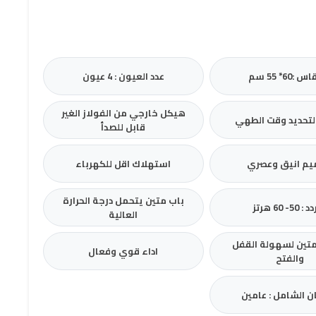
:60* 55 سم
عدد العيون : 4 عيون
هيكل خارجي من الفولاز الغير
تحديد وقت الطهي
قابل للصدأ
م انيق وعصري
استهلاك اقل للكهرباء
باب متين يتحمل درجة الحرارة
 50- 60 هرتز
العالية
تين لسهولة القفل
اداء قوي وفعال
والفتح
ن الشامل : عامين