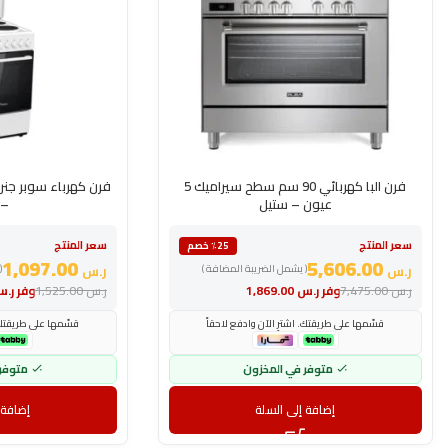
فرن البا كهربائي 90 سم سطح سيراميك 5
عيون – ستيل
– 
سعر المنتج
سعر المنتج
٪25 خصم
1,097.00
5,606.00
ر.س
( يشمل الضريبة المضافة )
ر.س
(
ر.س
7,475.00
وفر
ر.س
1,869.00
ر.س
1,525.00
وفر
ر.
قسّمها على طريقتك. اشترِ الآن وادفع لاحقاً
قسّمها على طريقتك. 
متوفر في المخزون
متوفر
إضافة إلى السلة
إضافة 