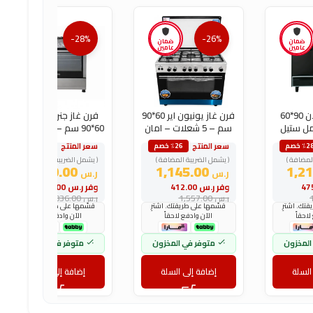
-28%
-26%
ضمان
ضمان
ضمان
عامين
عامين
عامين
فرن غاز رسلان 90*60
فرن غاز يونيون اير 60*90
فرن غاز جنرال سوبريم
مل ستيل
سم – 5 شعلات – امان
60*90 سم – 5 شعلات –
وداء
كامل
تركي
سعر المنتج
سعر المنتج
٪2 خصم
٪26 خصم
٪28 خصم
لمضافة )
( يشمل الضريبة المضافة )
( يشمل الضريبة المضافة )
2,040.00
1,145.00
ر.س
ر.س
وفر
ر.س
412.00
وفر
ر.س
796.00
ر.س
1,557.00
ر.س
2,836.00
تك. اشترِ
قسّمها على طريقتك. اشترِ
قسّمها على طريقتك. اشترِ
لاحقاً
الآن وادفع لاحقاً
الآن وادفع لاحقاً
المخزون
متوفر في المخزون
متوفر في المخزون
السلة
إضافة إلى السلة
إضافة إلى السلة