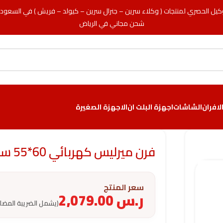
كيل الحصري لمنتجات ( وكلاء سرين – جنرال سرين – كيولد – فريش ) في السعود
شحن مجاني في الرياض
لافران
الشاشات
اجهزة البلت ان
الاجهزة الصغيرة
فرن ميرليس كهربائي 60*55 سم – 4 عيون – برتغالي
سعر المنتج
ر.س
2,079.00
(يشمل الضريبة المضا