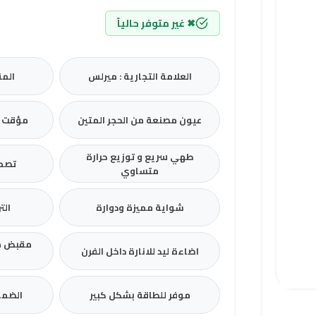
✖ غير متوفر حالياً
العلامة التجارية : ميرلس
المقاس 
عيون مصنعة من الحجر المتين
مؤقت ل
طهي سريع و توزيع حرارة
تصمي
متساوي
شواية مميزة ودوارة
التردد :
مقبض م
اضاءة ليد للانارة داخل الفرن
موفر للطاقة بشكل كبير
الضما