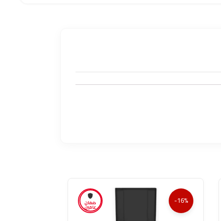
-46%
-16%
ضمان
عامين