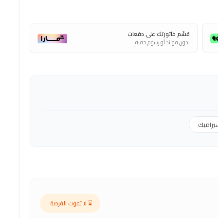
قسّم فاتورتك على دفعات
بدون فوائد أو رسوم خفية
يراميك
⌛ لا تفوت الفرصة