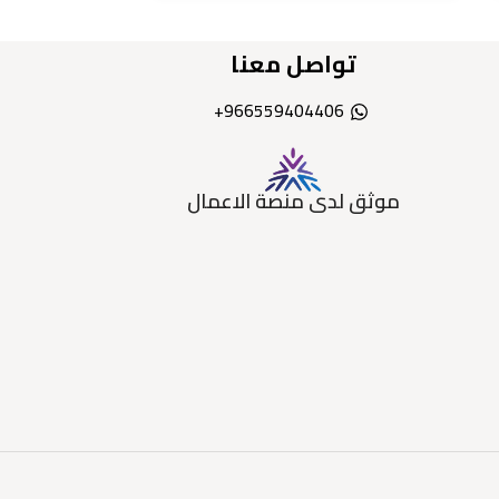
تواصل معنا
966559404406+
موثق لدى منصة الاعمال