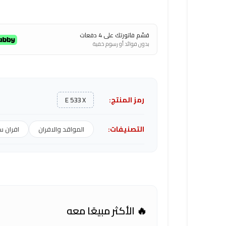
قسّم فاتورتك على 4 دفعات
بدون فوائد أو رسوم خفية
رمز المنتج:
E 533 X
التصنيفات:
المواقد والافران
افران س
🔥 الأكثر مبيعًا معه