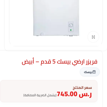
Click to enlarge
فريزر ارضي بيسك 5 قدم – أبيض
بيسك
سعر المنتج
ر.س
745.00
(يشمل الضريبة المضافة)