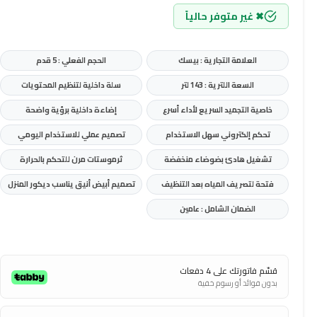
✖ غير متوفر حالياً
العلامة التجارية : بيسك
الحجم الفعلي : 5 قدم
السعة اللترية : 143 لتر
سلة داخلية لتنظيم المحتويات
خاصية التجميد السريع لأداء أسرع
إضاءة داخلية برؤية واضحة
تحكم إلكتروني سهل الاستخدام
تصميم عملي للاستخدام اليومي
تشغيل هادئ بضوضاء منخفضة
ثرموستات مرن للتحكم بالحرارة
فتحة لتصريف المياه بعد التنظيف
تصميم أبيض أنيق يناسب ديكور المنزل
الضمان الشامل : عامين
قسّم فاتورتك على 4 دفعات
بدون فوائد أو رسوم خفية