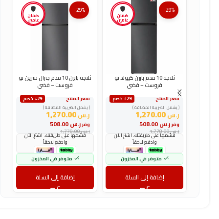
-29%
-29%
ضمان
ضمان
عامين
عامين
ثلاجة 10 قدم بابين كيولد نو
ثلاجة بابين 10 قدم جنرال سرين نو
فروست – فضي
فروست – فضي
سعر المنتج
سعر المنتج
س
٪29 خصم
٪29 خصم
( يشمل الضريبة المضافة )
( يشمل الضريبة المضافة )
(
1,270.00
1,270.00
ر.س
ر.س
ر
ر.س
508.00
ر.س
508.00
وفر
وفر
و
ر.س
1,778.00
ر.س
1,778.00
ر
قسّمها على طريقتك. اشترِ الآن
قسّمها على طريقتك. اشترِ الآن
وادفع لاحقاً
وادفع لاحقاً
متوفر في المخزون
متوفر في المخزون
إضافة إلى السلة
إضافة إلى السلة