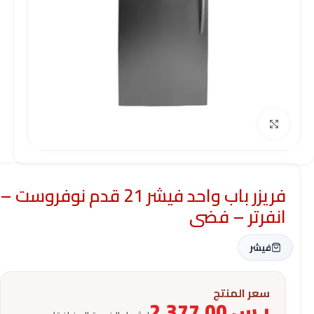
Click to enlarge
فريزر باب واحد فيشر 21 قدم نوفروست –
انفرتر – فضى
فيشر
سعر المنتج
ر.س
2,377.00