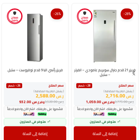
-26%
-28%
ضمان
ضمان
عامين
عامين
فريزر 21 قدم جنرال سوبريم عامودي – انفرتر
فريزر رأسي البا 9 قدم نوفروست – ستيل
– ستيل
سعر المنتج
سعر المنتج
٪28 خصم
٪26 خصم
( يشمل الضريبة المضافة )
( يشمل الضريبة المضافة )
2,588.00
2,716.00
ر.س
ر.س
ر.س
1,059.00
ر.س
932.00
ر.س
3,775.00
ر.س
3,520.00
وفر
وفر
قسّمها على طريقتك. اشترِ الآن وادفع لاحقاً
قسّمها على طريقتك. اشترِ الآن وادفع لاحقاً
متوفر في المخزون
متوفر في المخزون
إضافة إلى السلة
إضافة إلى السلة