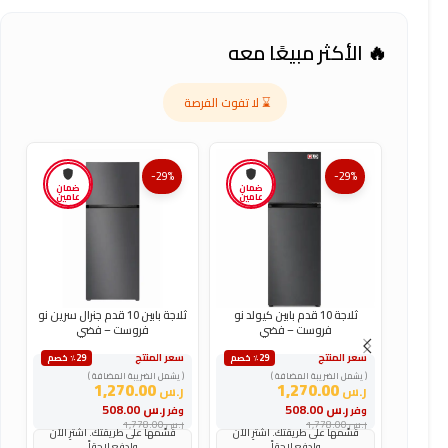
🔥 الأكثر مبيعًا معه
⌛ لا تفوت الفرصة
-29%
-29%
ضمان
ضمان
عامين
عامين
ثلاجة 10 قدم بابين كيولد نو
ثلاجة بابين 10 قدم جنرال سرين نو
فروست – فضي
فروست – فضي
سعر المنتج
سعر المنتج
س
٪29 خصم
٪29 خصم
( يشمل الضريبة المضافة )
( يشمل الضريبة المضافة )
(
1,270.00
1,270.00
ر.س
ر.س
ر
ر.س
508.00
ر.س
508.00
وفر
وفر
و
ر.س
1,778.00
ر.س
1,778.00
ر
قسّمها على طريقتك. اشترِ الآن
قسّمها على طريقتك. اشترِ الآن
وادفع لاحقاً
وادفع لاحقاً