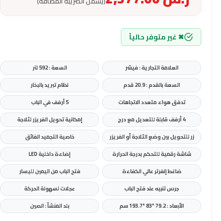
(يشمل الضريبة المضافة)
✖ غير متوفر حالياً
العلامة التجارية : فيشر
السعة : 592 لتر
السعة بالقدم : 20.9 قدم
نظام تبريد بالبخار
تدفق هواء متعدد الاتجاهات
5 أرفف في الباب
4 أرفف قابلة للتعديل مع درج
إمكانية تحويل الفريزر لثلاجة
زر للتحويل بين وضع الثلاجة أو الفريزر
خاصية التجميد الفائق
شاشة رقمية للتحكم بدرجة الحرارة
إضاءة داخلية LED
ضاغط إنفرتر عالي الكفاءة
فتح الباب من اليمين لليسار
جرس تنبيه عند فتح الباب
عجلات لسهولة الحركة
الأبعاد : 79.2 *83 *193.7 سم
بلد المنشأ : الصين