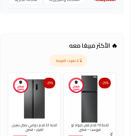
🔥 الأكثر مبيعًا معه
⌛ لا تفوت الفرصة
-29%
-29%
ضمان
ضمان
عامين
عامين
ثلاجة 10 قدم بابين كيولد نو
ثلاجه 22 قدم دولابي جنرال سرين
فروست – فضي
انفرتر – فضي