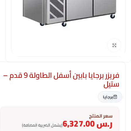
Click to enlarge
فريزر برجايا بابين أسفل الطاولة 9 قدم –
ستيل
برجايا
سعر المنتج
ر.س
6,327.00
(يشمل الضريبة المضافة)