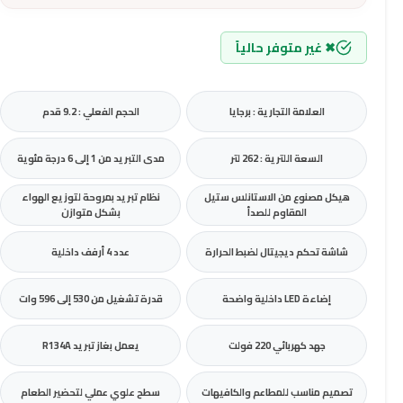
✖ غير متوفر حالياً
العلامة التجارية : برجايا
الحجم الفعلي : 9.2 قدم
السعة اللترية : 262 لتر
مدى التبريد من 1 إلى 6 درجة مئوية
هيكل مصنوع من الاستانلس ستيل
نظام تبريد بمروحة لتوزيع الهواء
المقاوم للصدأ
بشكل متوازن
شاشة تحكم ديجيتال لضبط الحرارة
عدد 4 أرفف داخلية
إضاءة LED داخلية واضحة
قدرة تشغيل من 530 إلى 596 وات
جهد كهربائي 220 فولت
يعمل بغاز تبريد R134A
تصميم مناسب للمطاعم والكافيهات
سطح علوي عملي لتحضير الطعام