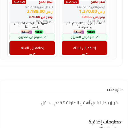
سعر المنتج
سعر المنتج
س
٪29 خصم
٪29 خصم
( يشمل الضريبة المضافة )
( يشمل الضريبة المضافة )
(
2,189.00
1,270.00
ر.س
ر.س
ر
ر.س
508.00
ر.س
876.00
وفر
وفر
و
ر.س
1,778.00
ر.س
3,065.00
ر
قسّمها على طريقتك. اشترِ الآن
قسّمها على طريقتك. اشترِ الآن
وادفع لاحقاً
وادفع لاحقاً
متوفر في المخزون
متوفر في المخزون
إضافة إلى السلة
إضافة إلى السلة
الوصف
فريزر برجايا بابين أسفل الطاولة 9 قدم – ستيل
معلومات إضافية