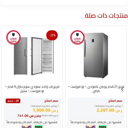
منتجات ذات صلة
-28%
ضمان
ضمان
عامين
عامين
فريزر 21 قدم يوجين عامودي – نو فروست –
فريزر باب واحد عمودي سوبر جنرال 9 قدم –
فضي
نو فروست – ستيل
سعر المنتج
سعر المنتج
٪28 خصم
( يشمل الضريبة المضافة )
( يشمل الضريبة المضافة )
1,900.00
2,287.00
ر.س
ر.س
ر.س
741.00
ر.س
2,641.00
وفر
قسّمها على طريقتك. اشترِ الآن وادفع لاحقاً
قسّمها على طريقتك. اشترِ الآن وادفع لاحقاً