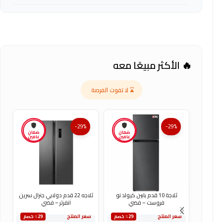
🔥 الأكثر مبيعًا معه
⌛ لا تفوت الفرصة
-29%
-29%
ضمان
ضمان
عامين
عامين
ثلاجة 10 قدم بابين كيولد نو
ثلاجه 22 قدم دولابي جنرال سرين
فروست – فضي
انفرتر – فضي
سعر المنتج
سعر المنتج
س
٪29 خصم
٪29 خصم