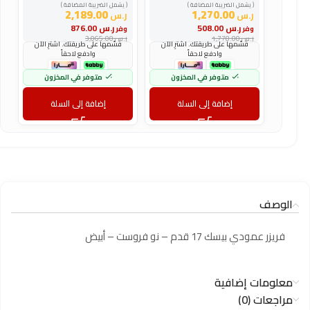
( يشمل الضريبة المضافة )
( يشمل الضريبة المضافة )
(
2,189.00
1,270.00
ر.س
ر.س
ر
ر.س
508.00
ر.س
876.00
وفر
وفر
و
ر.س
1,778.00
ر.س
3,065.00
ر
قسّمها على طريقتك. اشترِ الآن
قسّمها على طريقتك. اشترِ الآن
وادفع لاحقاً
وادفع لاحقاً
متوفر في المخزون
متوفر في المخزون
إضافة إلى السلة
إضافة إلى السلة
الوصف
فريزر عمودي بيسك 17 قدم – نو فروست – أبيض
معلومات إضافية
مراجعات (0)