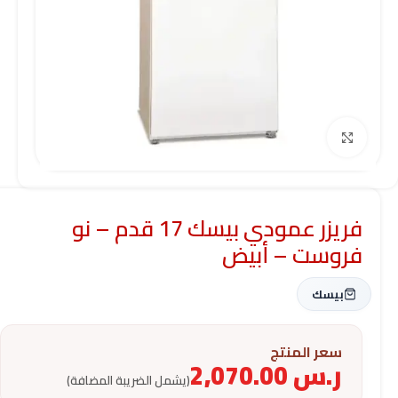
Click to enlarge
فريزر عمودي بيسك 17 قدم – نو
فروست – أبيض
بيسك
سعر المنتج
ر.س
2,070.00
(يشمل الضريبة المضافة)