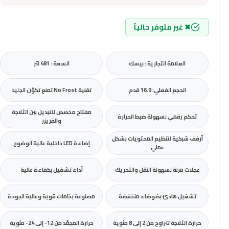
✖ غير متوفر حالياً
العلامة التجارية : بيسك
السعة : 481 لتر
الحجم الفعلي: 16.9 قدم
تقنية No Frost تمنع تكوّن الجليد
مفتاح مخصص للتبديل بين الثلاجة
تحكم رقمي لسهولة ضبط الحرارة
والفريزر
أرفف شبكية لتنظيم المحتويات بشكل
إضاءة LED داخلية عالية الوضوح
عملي
عجلات مرنة لسهولة النقل والتحريك
أداء تشغيل بكفاءة عالية
تشغيل هادئ بضوضاء منخفضة
مصنوعة بخامات قوية وعالية الجودة
حرارة الثلاجة تتراوح من 2 إلى 8 مئوية
حرارة المجمّد من 12- إلى 24- مئوية