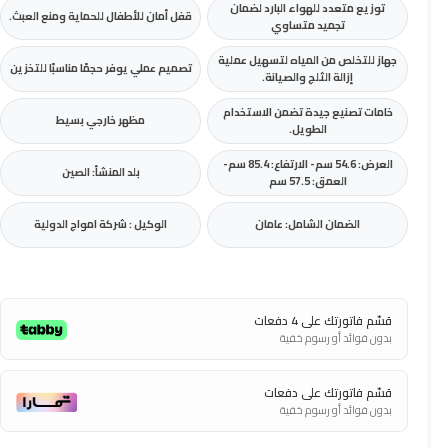
توزيع متعدد للهواء البارد لضمان
قفل أمان للأطفال للحماية ومنع العبث.
تجميد متساوي
جهاز للتخلص من المياه لتسهيل عملية
تصميم عملي يوفر حجمًا مناسبًا للتخزين
إزالة الثلج والصيانة.
خامات تصنيع جيدة تضمن الاستخدام
مظهر خارجي بسيط
الطويل.
العرض: 54.6 سم- الارتفاع: 85.4 سم-
بلد المنشأ: الصين
العمق: 57.5 سم
الضمان الشامل: عامان
الوكيل : شركة امواج الدولية
قسّم فاتورتك على 4 دفعات
بدون فوائد أو رسوم خفية
قسّم فاتورتك على دفعات
بدون فوائد أو رسوم خفية