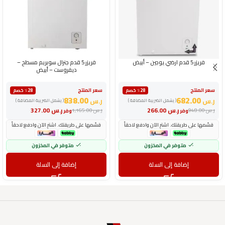
فريزر 5 قدم ارضي يوجين – أبيض
فريزر 5 قدم جنرال سوبريم مسطح –
ديفروست – أبيض
سعر المنتج
سعر المنتج
٪28 خصم
٪28 خصم
838.00
682.00
ر.س
ر.س
( يشمل الضريبة المضافة )
( يشمل الضريبة المضافة )
ر.س
266.00
ر.س
327.00
ر.س
948.00
ر.س
1,165.00
وفر
وفر
قسّمها على طريقتك. اشترِ الآن وادفع لاحقاً
قسّمها على طريقتك. اشترِ الآن وادفع لاحقاً
متوفر في المخزون
متوفر في المخزون
إضافة إلى السلة
إضافة إلى السلة