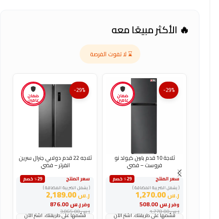
🔥 الأكثر مبيعًا معه
⌛ لا تفوت الفرصة
-29%
-29%
ضمان
ضمان
عامين
عامين
ثلاجة 10 قدم بابين كيولد نو
ثلاجه 22 قدم دولابي جنرال سرين
فروست – فضي
انفرتر – فضي
سعر المنتج
سعر المنتج
س
٪29 خصم
٪29 خصم
( يشمل الضريبة المضافة )
( يشمل الضريبة المضافة )
(
2,189.00
1,270.00
ر.س
ر.س
ر
ر.س
508.00
ر.س
876.00
وفر
وفر
و
ر.س
1,778.00
ر.س
3,065.00
ر
قسّمها على طريقتك. اشترِ الآن
قسّمها على طريقتك. اشترِ الآن