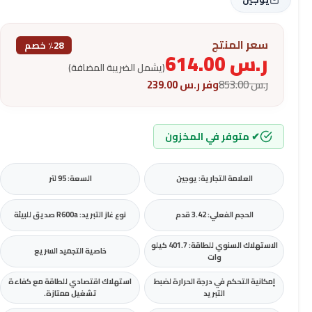
سعر المنتج
٪28 خصم
ر.س
614.00
(يشمل الضريبة المضافة)
ر.س
853.00
وفر
ر.س
239.00
✔ متوفر في المخزون
العلامة التجارية: يوجين
السعة: 95 لتر
الحجم الفعلي: 3.42 قدم
نوع غاز التبريد: R600a صديق للبيئة
الاستهلاك السنوي للطاقة: 401.7 كيلو
خاصية التجميد السريع
وات
إمكانية التحكم في درجة الحرارة لضبط
استهلاك اقتصادي للطاقة مع كفاءة
التبريد
تشغيل ممتازة.