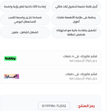
أرجل قابلة للضبط لتحقيق ثبات مثالي
إضاءة LED داخلية تمنح رؤية واضحة
يحافظ على طزاجة الأطعمة لفترات
مساحة تخزين واسعة تناسب
أطول
الاستعمال اليومي
تشغيل بكفاءة عالية مع استهلاك
الضمان الشامل : عامين
منخفض للطاقة
قسّم فاتورتك على 4 دفعات
بدون فوائد أو رسوم خفية
قسّم فاتورتك على دفعات
بدون فوائد أو رسوم خفية
رمز المنتج:
D17FFRV-TL(SS)