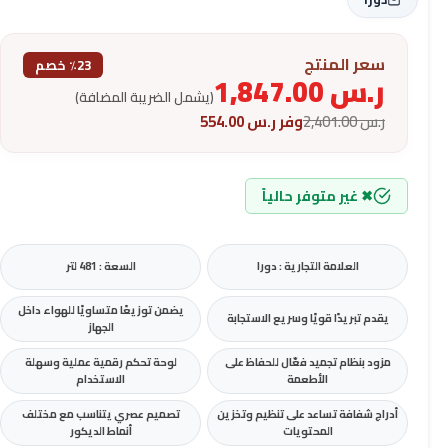
سعر المنتج
٪23 خصم
ر.س
1,847.00
(يشمل الضريبة المضافة)
ر.س
2,401.00
وفر
ر.س
554.00
✖ غير متوفر حالياً
العلامة التجارية : دورا
السعة : 481 لتر
يضمن توزيعًا متساويًا للهواء داخل
يقدم تبريدًا قويًا وسريع الاستجابة
الجهاز
مزود بنظام تجميد فعّال للحفاظ على
لوحة تحكم رقمية عملية وسهلة
الأطعمة
الاستخدام
أدراج شفافة تساعد على تنظيم وتخزين
تصميم عصري يتناسب مع مختلف
المحتويات
أنماط الديكور