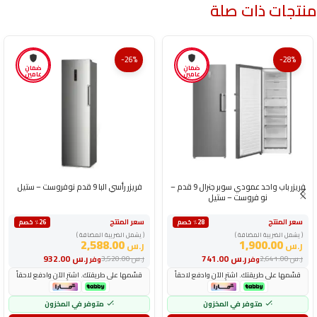
منتجات ذات صلة
-26%
-28%
ضمان
ضمان
عامين
عامين
فريزر باب واحد عمودي سوبر جنرال 9 قدم –
فريزر رأسي البا 9 قدم نوفروست – ستيل
نو فروست – ستيل
سعر المنتج
سعر المنتج
٪28 خصم
٪26 خصم
( يشمل الضريبة المضافة )
( يشمل الضريبة المضافة )
2,588.00
1,900.00
ر.س
ر.س
ر.س
741.00
ر.س
932.00
ر.س
2,641.00
ر.س
3,520.00
وفر
وفر
قسّمها على طريقتك. اشترِ الآن وادفع لاحقاً
قسّمها على طريقتك. اشترِ الآن وادفع لاحقاً
متوفر في المخزون
متوفر في المخزون