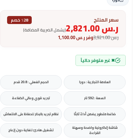
سعر المنتج
٪28 خصم
ر.س
2,821.00
(يشمل الضريبة المضافة)
ر.س
3,921.00
وفر
ر.س
1,100.00
✖ غير متوفر حالياً
العلامة التجارية : دورا
الحجم الفعلي : 20.8 قدم
السعة : 592 لتر
تبريد قوي وعالي الكفاءة
ضاغط متطور يضمن أداءً ثابتًا
نظام تبريد بالبخار للحفاظ على الانتعاش
شاشة إلكترونية واضحة وسهلة
تشغيل هادئ للغاية دون إزعاج
القراءة