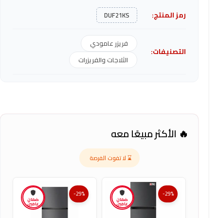
رمز المنتج:
DUF21KS
فريزر عامودي
التصنيفات:
الثلاجات والفريزرات
🔥 الأكثر مبيعًا معه
⌛ لا تفوت الفرصة
-29%
-29%
ضمان
ضمان
عامين
عامين