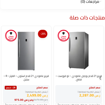
مراجعات (0)
منتجات ذات صلة
-28%
ضمان
ضمان
عامين
عامين
فريزر 21 قدم يوجين عامودي – نو فروست –
فريزر عامودي 21 قدم استون – انفرتر – R –
فضي
ستيل
سعر المنتج
سعر المنتج
٪28 خصم
( يشمل الضريبة المضافة )
( يشمل الضريبة المضافة )
2,499.00
2,287.00
ر.س
ر.س
ر.س
975.00
ر.س
3,474.00
وفر