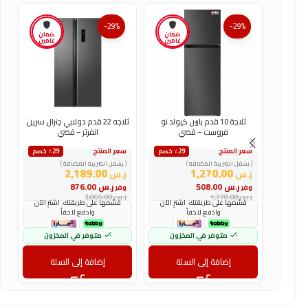
-29%
-29%
ضمان
ضمان
عامين
عامين
ثلاجة 10 قدم بابين كيولد نو
ثلاجه 22 قدم دولابي جنرال سرين
فروست – فضي
انفرتر – فضي
سعر المنتج
سعر المنتج
س
٪29 خصم
٪29 خصم
( يشمل الضريبة المضافة )
( يشمل الضريبة المضافة )
(
2,189.00
1,270.00
ر.س
ر.س
ر
ر.س
508.00
ر.س
876.00
وفر
وفر
و
ر.س
1,778.00
ر.س
3,065.00
ر
قسّمها على طريقتك. اشترِ الآن
قسّمها على طريقتك. اشترِ الآن
وادفع لاحقاً
وادفع لاحقاً
متوفر في المخزون
متوفر في المخزون
إضافة إلى السلة
إضافة إلى السلة