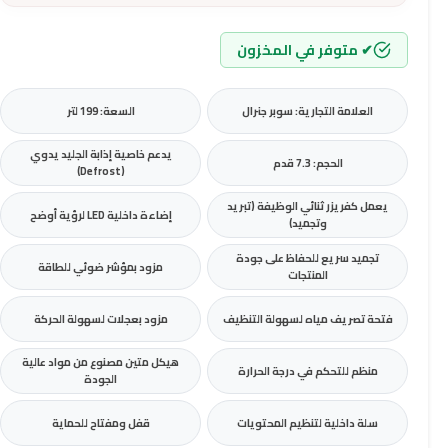
✔ متوفر في المخزون
العلامة التجارية: سوبر جنرال
السعة: 199 لتر
يدعم خاصية إذابة الجليد يدوي
الحجم: 7.3 قدم
(Defrost)
يعمل كفريزر ثنائي الوظيفة (تبريد
إضاءة داخلية LED لرؤية أوضح
وتجميد)
تجميد سريع للحفاظ على جودة
مزود بمؤشر ضوئي للطاقة
المنتجات
فتحة تصريف مياه لسهولة التنظيف
مزود بعجلات لسهولة الحركة
هيكل متين مصنوع من مواد عالية
منظم للتحكم في درجة الحرارة
الجودة
سلة داخلية لتنظيم المحتويات
قفل ومفتاح للحماية