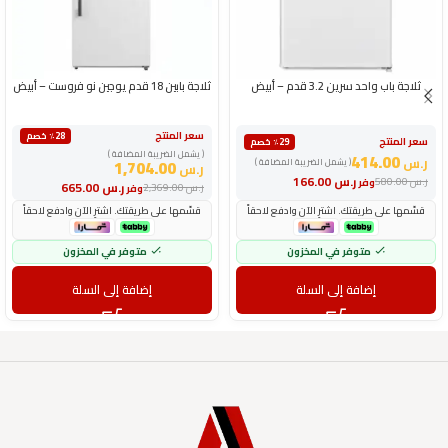
ثلاجة باب واحد سرين 3.2 قدم – أبيض
ثلاجة بابين 18 قدم يوجين نو فروست – أبيض
سعر المنتج
٪28 خصم
سعر المنتج
٪29 خصم
( يشمل الضريبة المضافة )
414.00
ر.س
( يشمل الضريبة المضافة )
1,704.00
ر.س
ر.س
166.00
ر.س
580.00
وفر
ر.س
665.00
ر.س
2,369.00
وفر
قسّمها على طريقتك. اشترِ الآن وادفع لاحقاً
قسّمها على طريقتك. اشترِ الآن وادفع لاحقاً
متوفر في المخزون
متوفر في المخزون
إضافة إلى السلة
إضافة إلى السلة