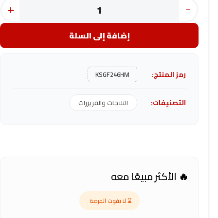
+
-
إضافة إلى السلة
رمز المنتج:
KSGF246HM
التصنيفات:
الثلاجات والفريزرات
🔥 الأكثر مبيعًا معه
⌛ لا تفوت الفرصة