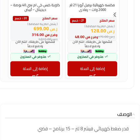
مكنسه كهربائية برميل أرورا 21 لتر
كاوية كبس كي ام سي 40 بوصة –
ك
2000 وات – رمادى
ديجيتال – أبيض
سعر المنتج
س
٪31 خصم
سعر المنتج
٪27 خصم
( يشمل الضريبة المضافة )
(
( يشمل الضريبة المضافة )
699.00
ر.س
ر
128.00
ر.س
ر.س
316.00
وفر
و
ر.س
48.00
ر.س
176.00
وفر
ر.س
1,015.00
ر
قسّمها على طريقتك. اشترِ الآن
قسّمها على طريقتك. اشترِ الآن
وادفع لاحقاً
وادفع لاحقاً
متوفر في المخزون
متوفر في المخزون
إضافة إلى السلة
إضافة إلى السلة
الوصف
قدر ضغط كهربائي فيشر 8 لتر – 15 برنامج – فضي