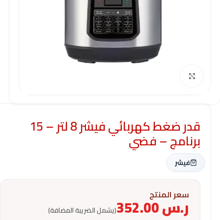
Click to enlarge
قدر ضغط كهربائي فيشر 8 لتر – 15
برنامج – فضي
فيشر
سعر المنتج
ر.س
352.00
(يشمل الضريبة المضافة)