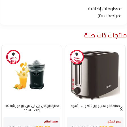
معلومات إضافية
مراجعات (0)
منتجات ذات صلة
ضمان
ضمان
عامين
عامين
حماصة توست يوجين 920 وات – أسود
عصارة البرتقال جي في سي برو كهربائية 100
وات – اسود
سعر المنتج
سعر المنتج