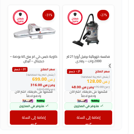
-31%
-27%
ضمان
ضمان
عامين
عامين
مكنسه كهربائية برميل أرورا 21 لتر
كاوية كبس كي ام سي 40 بوصة –
ك
2000 وات – رمادى
ديجيتال – أبيض
سعر المنتج
س
٪31 خصم
سعر المنتج
٪27 خصم
( يشمل الضريبة المضافة )
(
( يشمل الضريبة المضافة )
699.00
ر.س
ر
128.00
ر.س
ر.س
316.00
وفر
و
ر.س
48.00
ر.س
176.00
وفر
ر.س
1,015.00
ر
قسّمها على طريقتك. اشترِ الآن
قسّمها على طريقتك. اشترِ الآن
وادفع لاحقاً
وادفع لاحقاً
متوفر في المخزون
متوفر في المخزون
إضافة إلى السلة
إضافة إلى السلة