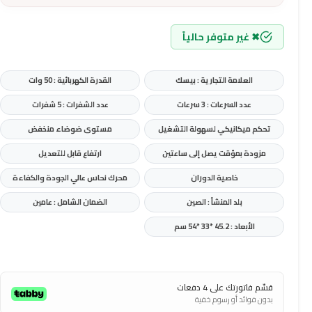
✖ غير متوفر حالياً
العلامة التجارية : بيسك
القدرة الكهربائية : 50 وات
عدد السرعات : 3 سرعات
عدد الشفرات : 5 شفرات
تحكم ميكانيكي لسهولة التشغيل
مستوى ضوضاء منخفض
مزودة بمؤقت يصل إلى ساعتين
ارتفاع قابل للتعديل
خاصية الدوران
محرك نحاس عالي الجودة والكفاءة
بلد المنشأ : الصين
الضمان الشامل : عامين
الأبعاد : 45.2 *33 *54 سم
قسّم فاتورتك على 4 دفعات
بدون فوائد أو رسوم خفية