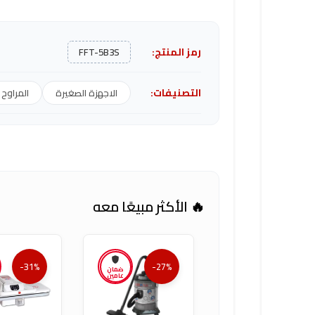
رمز المنتج:
FFT-5B3S
التصنيفات:
الاجهزة الصغيرة
المراوح
🔥 الأكثر مبيعًا معه
-31%
-27%
ضمان
عامين