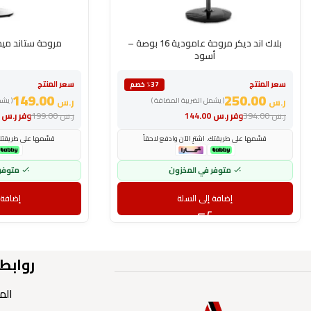
بلاك اند ديكر مروحة عامودية 16 بوصة –
مروحة ستاند ميديا 3 سرعات – 
أسود
سعر المنتج
سعر المنتج
٪37 خصم
149.00
250.00
ر.س
( يشمل الضريبة المضافة )
ر.س
( يش
ر.س
394.00
وفر
ر.س
144.00
ر.س
199.00
وفر
ر.س
.00
قسّمها على طريقتك. اشترِ الآن وادفع لاحقاً
قسّمها على طريقتك. 
متوفر في المخزون
متوفر
إضافة إلى السلة
إضافة 
روابط
الم