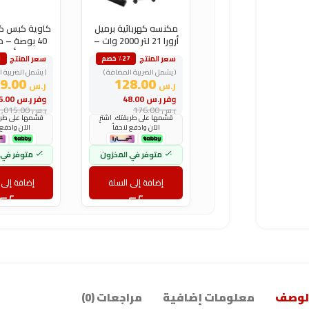
مكنسه كهربائية برميل
كاوية كبس ك
أرورا 21 لتر 2000 وات –
40 بوصة – 
رمادى
أبيض
سعر المنتج
سعر المنتج
٪27 خصم
1
( يشمل الضريبة المضافة )
( يشمل الضريبة ا
699.00
128.00
ر.س
ر.س
وفر
ر.س
48.00
وفر
ر.س
316.00
ر.س
176.00
ر.س
1,015.00
قسّمها على طريقتك. اشترِ
قسّمها على طريق
الآن وادفع لاحقاً
الآن وادفع 
متوفر في المخزون
متوفر في 
إضافة إلى السلة
إضافة إلى 
لوصف
معلومات إضافية
مراجعات (0)