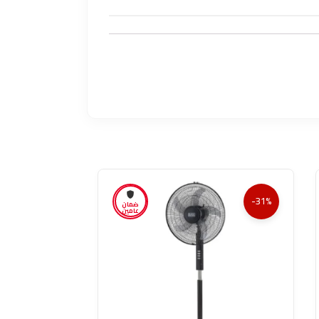
-31%
ضمان
عامين