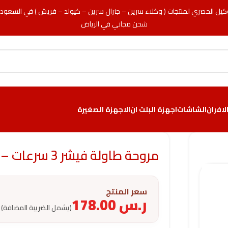
كيل الحصري لمنتجات ( وكلاء سرين – جنرال سرين – كيولد – فريش ) في السعود
شحن مجاني في الرياض
لافران
الشاشات
اجهزة البلت ان
الاجهزة الصغيرة
مروحة طاولة فيشر 3 سرعات – 5 شفرات – أسود
سعر المنتج
ر.س
178.00
(يشمل الضريبة المضافة)