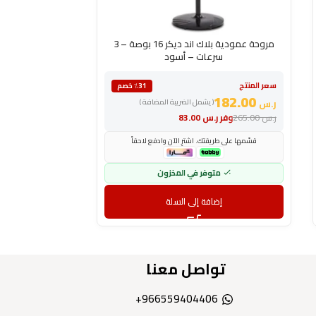
مروحة عمودية بلاك اند ديكر 16 بوصة – 3
سرعات – أسود
سعر المنتج
سعر المنتج
٪31 خصم
187.00
182.00
ر.س
( يشمل الضريبة المضافة )
ر.س
ر.س
265.00
وفر
ر.س
83.00
قسّمها على طريقتك. اشترِ الآن وادفع لاحقاً
قسّمها على طري
متوفر في المخزون
مت
إضافة إلى السلة
إض
تواصل معنا
966559404406+