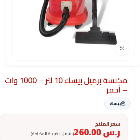
Click to enlarge
مكنسة برميل بيسك 10 لتر – 1000 وات
– أحمر
بيسك
سعر المنتج
ر.س
260.00
(يشمل الضريبة المضافة)