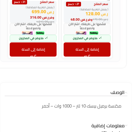
سعر المنتج
س
٪31 خصم
سعر المنتج
٪27 خصم
( يشمل الضريبة المضافة )
(
( يشمل الضريبة المضافة )
699.00
ر.س
ر
128.00
ر.س
ر.س
316.00
وفر
و
ر.س
48.00
ر.س
176.00
وفر
ر.س
1,015.00
ر
قسّمها على طريقتك. اشترِ الآن
قسّمها على طريقتك. اشترِ الآن
وادفع لاحقاً
وادفع لاحقاً
متوفر في المخزون
متوفر في المخزون
إضافة إلى السلة
إضافة إلى السلة
الوصف
مكنسة برميل بيسك 10 لتر – 1000 وات – أحمر
معلومات إضافية