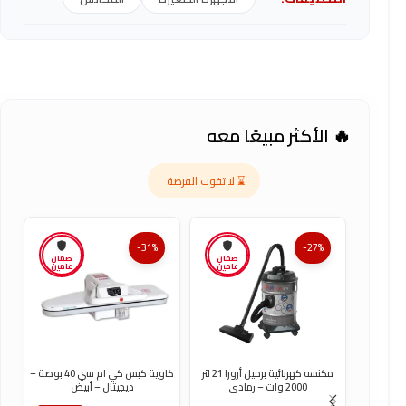
🔥 الأكثر مبيعًا معه
⌛ لا تفوت الفرصة
-31%
-27%
ضمان
ضمان
عامين
عامين
مكنسه كهربائية برميل أرورا 21 لتر
كاوية كبس كي ام سي 40 بوصة –
ك
2000 وات – رمادى
ديجيتال – أبيض