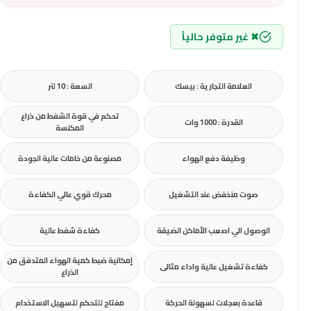
✖ غير متوفر حالياً
العلامة التجارية : بيسك
السعة : 10 لتر
تحكم في قوة الشفط من ذراع
القدرة : 1000 وات
المكنسة
وظيفة دفع الهواء
مصنوعة من خامات عالية الجودة
صوت منخفض عند التشغيل
محرك قوي عالي الكفاءة
الوصول الي اصعب الأماكن الضيقة
كفاءة شفط عالية
إمكانية ضبط كمية الهواء المتدفق من
كفاءة تشغيل عالية واداء مثالى
الذراع
قاعدة بعجلات لسهولة الحركة
مفتاح للتحكم لتسهيل الاستخدام