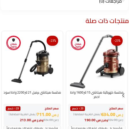
مراجعات (0)
منتجات ذات صلة
-23%
-23%
ضمان
ضمان
عامين
عامين
مكنسة كهربائية هيتاشي 15 لتر 1600 واط
مكنسة هيتاشي برميل 21 لتر 2200 واط اسود
احمر
سعر المنتج
سعر المنتج
٪23 خصم
٪23 خصم
711.00
634.00
ر.س
ر.س
( يشمل الضريبة المضافة )
( يشمل الضريبة المضافة )
ر.س
190.00
ر.س
213.00
ر.س
824.00
ر.س
924.00
وفر
وفر
قسّمها على طريقتك. اشترِ الآن وادفع لاحقاً
قسّمها على طريقتك. اشترِ الآن وادفع لاحقاً