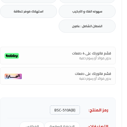
سهوله الفك و التركيب
استهلاك موفر للطاقة
الضمان الشامل : عامين
قسّم فاتورتك على 4 دفعات
بدون فوائد أو رسوم خفية
قسّم فاتورتك على دفعات
بدون فوائد أو رسوم خفية
رمز المنتج:
BSC-510A(B)
التصنيفات:
الاجهزة الصغيرة
المكانس