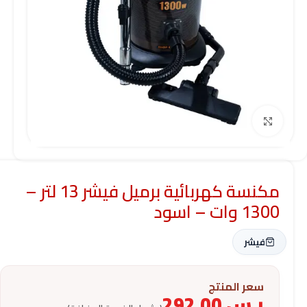
Click to enlarge
مكنسة كهربائية برميل فيشر 13 لتر –
1300 وات – اسود
فيشر
سعر المنتج
ر.س
292.00