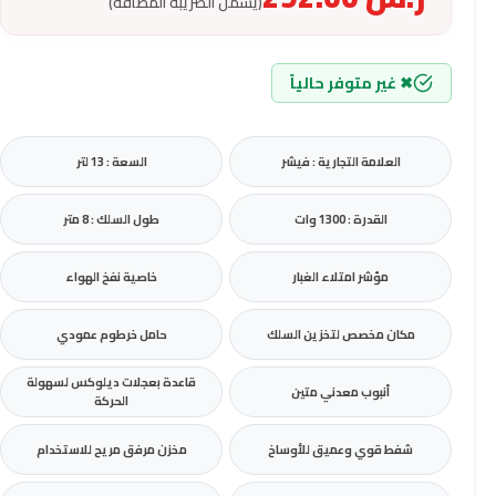
(يشمل الضريبة المضافة)
✖ غير متوفر حالياً
العلامة التجارية : فيشر
السعة : 13 لتر
القدرة : 1300 وات
طول السلك : 8 متر
مؤشر امتلاء الغبار
خاصية نفخ الهواء
مكان مخصص لتخزين السلك
حامل خرطوم عمودي
قاعدة بعجلات ديلوكس لسهولة
أنبوب معدني متين
الحركة
شفط قوي وعميق للأوساخ
مخزن مرفق مريح للاستخدام