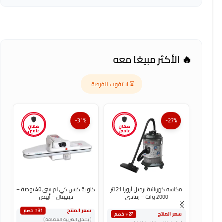
🔥 الأكثر مبيعًا معه
⌛ لا تفوت الفرصة
-31%
-27%
ضمان
ضمان
عامين
عامين
مكنسه كهربائية برميل أرورا 21 لتر
كاوية كبس كي ام سي 40 بوصة –
ك
2000 وات – رمادى
ديجيتال – أبيض
سعر المنتج
س
٪31 خصم
سعر المنتج
٪27 خصم
( يشمل الضريبة المضافة )
(