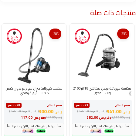
منتجات ذات صلة
-28%
-23%
ضمان
ضمان
عامين
عامين
مكنسة كهربائية برميل هيتاشي 18 لتر 2100
مكنسه كهربائية جنرال سوبريم بدون كيس
وات – فضي
3.5 لتر – أزرق / رمادي
سعر المنتج
سعر المنتج
٪23 خصم
٪28 خصم
300.00
941.00
ر.س
ر.س
( يشمل الضريبة المضافة )
( يشمل الضريبة المضافة )
ر.س
282.00
ر.س
117.00
ر.س
1,223.00
ر.س
417.00
وفر
وفر
قسّمها على طريقتك. اشترِ الآن وادفع لاحقاً
قسّمها على طريقتك. اشترِ الآن وادفع لاحقاً