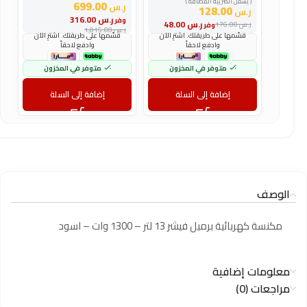
( يشمل الضريبة المضافة )
699.00
ر.س
ر
128.00
ر.س
ر.س
316.00
وفر
و
ر.س
48.00
ر.س
176.00
وفر
ر.س
1,015.00
ر
قسّمها على طريقتك. اشترِ الآن
قسّمها على طريقتك. اشترِ الآن
وادفع لاحقاً
وادفع لاحقاً
متوفر في المخزون
متوفر في المخزون
إضافة إلى السلة
إضافة إلى السلة
الوصف
مكنسة كهربائية برميل فيشر 13 لتر – 1300 وات – اسود
معلومات إضافية
مراجعات (0)