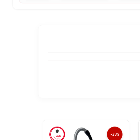
-28%
-28%
ضمان
عامين