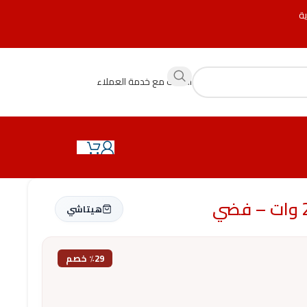
ية
التحدث مع خدمة العملاء
هيتاشي
٪29 خصم