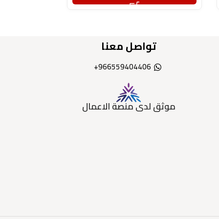
تواصل معنا
966559404406+
موثق لدى منصة الاعمال