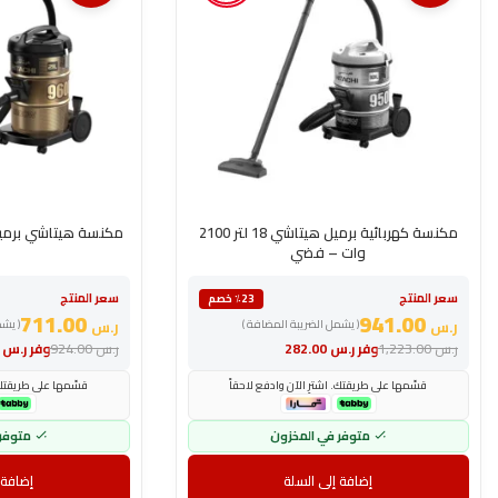
مكنسة كهربائية برميل هيتاشي 18 لتر 2100
مكنسة هيتاشي برميل 21 لتر 2200 واط 
وات – فضي
سعر المنتج
سعر المنتج
٪23 خصم
711.00
941.00
ر.س
( يشمل الضريبة المضافة )
ر.س
( يش
ر.س
1,223.00
وفر
ر.س
282.00
ر.س
924.00
وفر
ر.س
.00
قسّمها على طريقتك. اشترِ الآن وادفع لاحقاً
قسّمها على طريقتك. 
متوفر في المخزون
متوفر
إضافة إلى السلة
إضافة 