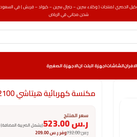
كيل الحصري لمنتجات ( وكلاء سرين – جنرال سرين – كيولد – فريش ) في السعود
شحن مجاني في الرياض
لافران
الشاشات
اجهزة البلت ان
الاجهزة الصغيرة
مكنسة كهربائية هيتاشي 2100 وات – فضي
سعر المنتج
ر.س
523.00
(يشمل الضريبة المضافة)
ر.س
732.00
وفر
ر.س
209.00