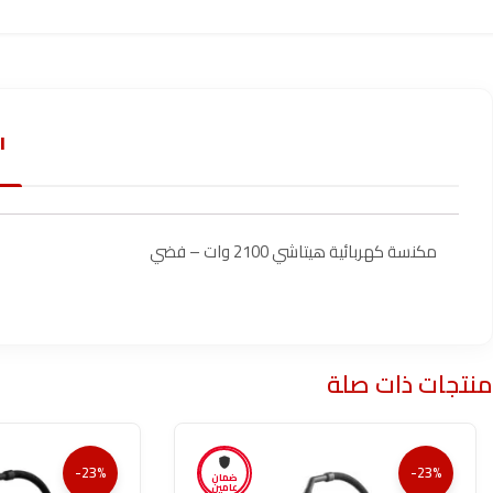
ا
مكنسة كهربائية هيتاشي 2100 وات – فضي
منتجات ذات صلة
-23%
-23%
ضمان
عامين