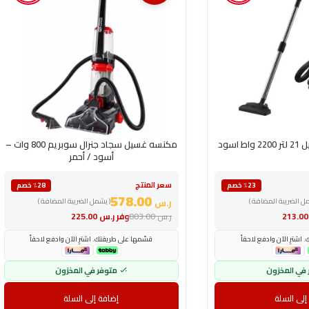
اسود
مكنسه غسيل سجاد جنرال سوبريم 800 وات –
أسود / أحمر
سعر المنتج
٪23 خصم
٪28 خصم
578.00
مل الضريبة المضافة )
ر.س
( يشمل الضريبة المضافة )
213
ر.س
803.00
وفر
ر.س
225.00
اشترِ الآن وادفع لاحقاً
قسّمها على طريقتك. اشترِ الآن وادفع لاحقاً
 في المخزون
متوفر في المخزون
إلى السلة
إضافة إلى السلة