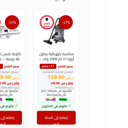
-31%
-27%
ضمان
عامين
مكنسه كهربائية برميل
كاوية كبس ك
أرورا 21 لتر 2000 وات –
40 بوصة – 
رمادى
أبيض
سعر المنتج
سعر المنتج
٪27 خصم
1
( يشمل الضريبة المضافة )
( يشمل الضريبة ا
699.00
128.00
ر.س
ر.س
وفر
ر.س
48.00
وفر
ر.س
316.00
ر.س
176.00
ر.س
1,015.00
قسّمها على طريقتك. اشترِ
قسّمها على طريق
الآن وادفع لاحقاً
الآن وادفع 
متوفر في المخزون
متوفر في 
إضافة إلى السلة
إضافة إلى 