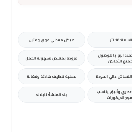
لسعة: 18 لتر
هيكل معدني قوي ومتين
دد الزوايا للوصول
مزودة بمقبض لسهولة الحمل
جميع الأماكن
القماش عالي الجودة
عملية تنظيف هادئة وفعّالة
صري وأنيق يناسب
بلد المنشأ: تايلاند
يع الديكورات