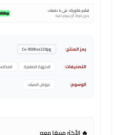
قسّم فاتورتك على 4 دفعات
بدون فوائد أو رسوم خفية
رمز المنتج:
Cv-950hss220pg
التصنيفات:
الاجهزة الصغيرة
المكان
الوسوم:
عروض الصيف
🔥 الأكثر مبيعًا معه