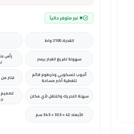
✖ غير متوفر حالياً
القدرة: 2100 واط
ا
رأس متع
سهولة تفريغ الغبار بيسر
ل
أنبوب تلسكوبي وخرطوم قائم
فلتر من 
لتغطية أكبر مساحة
تصميم ع
سهلة التحريك والتنقل لأي مكان
جم
الأبعاد: 42 × 33.5 × 54.5 سم