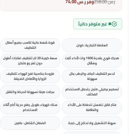
ر.س
258.00
وفر
ر.س
74.00
✖ غير متوفر حالياً
قوة شفط عالية تناسب جميع أعمال
العلامة التجارية: كولن
التنظيف
محرك قوي بقدرة 1600 وات لأداء ثابت
سعة كبيرة 20 لتر لتنظيف لفترات أطول
وفعّال
دون تفريغ متكرر
تدعم التنظيف الجاف والرطب بكل
مزودة بخاصية نفخ الهواء لتنظيف
سهولة
الزوايا والأماكن الضيقة
تصميم برميلي متين يتحمل الاستخدام
عجلات مرنة لسهولة الحركة والتنقل
المكثف
فلتر قابل للغسل للحفاظ على الأداء
سلك كهرباء طويل يمنح حرية أكبر أثناء
والنظافة
الاستخدام
سهلة التشغيل ولا تحتاج إلى خبرة
الضمان الشامل: عامين