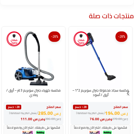
منتجات ذات صلة
-28%
-28%
ضمان
ضمان
عامين
عامين
مكنسه سجاد محمولة جنرال سوبريم 2*1 –
مكنسه كهرباء جنرال سوبريم 3 لتر – أزرق /
أزرق / أسود
رمادي
سعر المنتج
سعر المنتج
٪28 خصم
٪28 خصم
285.00
194.00
ر.س
ر.س
( يشمل الضريبة المضافة )
( يشمل الضريبة المضافة )
ر.س
76.00
ر.س
111.00
ر.س
270.00
ر.س
396.00
وفر
وفر
قسّمها على طريقتك. اشترِ الآن وادفع لاحقاً
قسّمها على طريقتك. اشترِ الآن وادفع لاحقاً