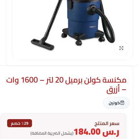
Click to enlarge
مكنسة كولن برميل 20 لتر – 1600 وات
– أزرق
كولين
سعر المنتج
٪29 خصم
ر.س
184.00
(يشمل الضريبة المضافة)