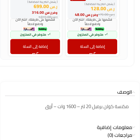
( يشمل الضريبة المضافة )
(
( يشمل الضريبة المضافة )
699.00
ر.س
ر
128.00
ر.س
ر.س
316.00
وفر
و
ر.س
48.00
ر.س
176.00
وفر
ر.س
1,015.00
ر
قسّمها على طريقتك. اشترِ الآن
قسّمها على طريقتك. اشترِ الآن
وادفع لاحقاً
وادفع لاحقاً
متوفر في المخزون
متوفر في المخزون
إضافة إلى السلة
إضافة إلى السلة
الوصف
مكنسة كولن برميل 20 لتر – 1600 وات – أزرق
معلومات إضافية
مراجعات (0)