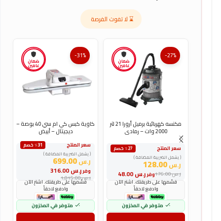
⌛ لا تفوت الفرصة
-31%
-27%
ضمان
ضمان
عامين
عامين
مكنسه كهربائية برميل أرورا 21 لتر
كاوية كبس كي ام سي 40 بوصة –
ك
2000 وات – رمادى
ديجيتال – أبيض
سعر المنتج
س
٪31 خصم
سعر المنتج
٪27 خصم
( يشمل الضريبة المضافة )
(
( يشمل الضريبة المضافة )
699.00
ر.س
ر
128.00
ر.س
ر.س
316.00
وفر
و
ر.س
48.00
ر.س
176.00
وفر
ر.س
1,015.00
ر
قسّمها على طريقتك. اشترِ الآن
قسّمها على طريقتك. اشترِ الآن
وادفع لاحقاً
وادفع لاحقاً
متوفر في المخزون
متوفر في المخزون