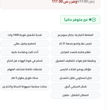
ر.س
417.00
وفر
ر.س
117.00
✖ غير متوفر حالياً
العلامة التجارية: جنرال سوبريم
قدرة تشغيل قوية 1600 وات
كيس غبار واسع بسعة 21 لتر
تصميم برميل عملي
نظام فلترة متعدد المراحل
أداء ثابت وكفاءة عالية
وظيفة نفخ هواء للتنظيف العميق
تحكم في قوة الهواء من الذراع
مؤشر يوضح امتلاء الكيس
ملحقات كاملة لمختلف المهام
ذراع تلسكوبي قابل للتعديل
سلك طويل بطول 5 متر
شكل انسيابي أنيق
عجلات سفلية لسهولة الحركة والتخزين
الضمان الشامل : عامين