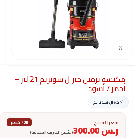
Click to enlarge
مكنسه برميل جنرال سوبريم 21 لتر –
أحمر / أسود
جنرال سوبريم
سعر المنتج
٪28 خصم
ر.س
300.00
(يشمل الضريبة المضافة)