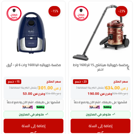
-15%
-23%
ضمان
ضمان
عامين
عامين
مكنسة كهربائية هيتاشي 15 لتر 1600 واط
مكنسة كهربائيه البا 1600 وات 6 لتر – أزرق
احمر
سعر المنتج
سعر المنتج
٪23 خصم
٪15 خصم
301.00
634.00
ر.س
ر.س
( يشمل الضريبة المضافة )
( يشمل الضريبة المضافة )
ر.س
190.00
ر.س
53.00
ر.س
824.00
ر.س
354.00
وفر
وفر
قسّمها على طريقتك. اشترِ الآن وادفع لاحقاً
قسّمها على طريقتك. اشترِ الآن وادفع لاحقاً
متوفر في المخزون
متوفر في المخزون
إضافة إلى السلة
إضافة إلى السلة