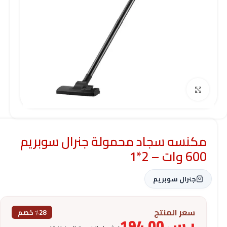
Click to enlarge
مكنسه سجاد محمولة جنرال سوبريم
600 وات – 2*1
جنرال سوبريم
سعر المنتج
٪28 خصم
ر.س
194.00