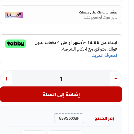
قسّم فاتورتك على دفعات
بدون فوائد أو رسوم خفية
+
-
إضافة إلى السلة
رمز المنتج:
GSVS600BH