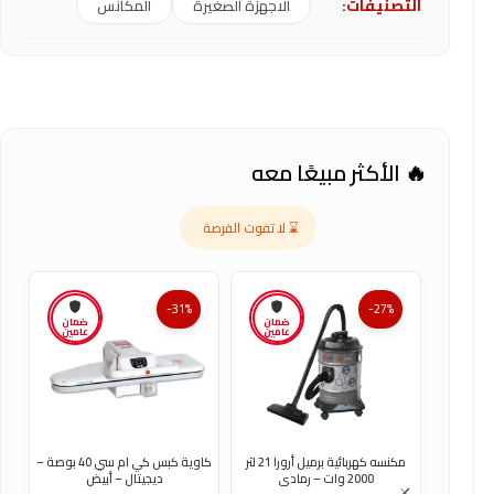
التصنيفات:
الاجهزة الصغيرة
المكانس
🔥 الأكثر مبيعًا معه
⌛ لا تفوت الفرصة
-31%
-27%
ضمان
ضمان
عامين
عامين
مكنسه كهربائية برميل أرورا 21 لتر
كاوية كبس كي ام سي 40 بوصة –
ك
2000 وات – رمادى
ديجيتال – أبيض