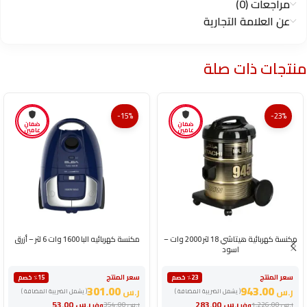
مراجعات (0)
عن العلامة التجارية
منتجات ذات صلة
-15%
-23%
ضمان
ضمان
عامين
عامين
مكنسة كهربائية هيتاشي 18 لتر 2000 وات –
مكنسة كهربائيه البا 1600 وات 6 لتر – أزرق
اسود
سعر المنتج
سعر المنتج
٪23 خصم
٪15 خصم
301.00
943.00
ر.س
ر.س
( يشمل الضريبة المضافة )
( يشمل الضريبة المضافة )
ر.س
283.00
ر.س
53.00
ر.س
1,226.00
ر.س
354.00
وفر
وفر