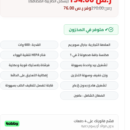
(يشمل الضريبة المضافة)
ر.س
270.00
وفر
ر.س
76.00
✔ متوفر في المخزون
العلامة التجارية: جنرال سوبريم
القدرة : 600 وات
مكنسة جافة محمولة 2 في 1
فلتر HEPA لتنقية الهواء
تشغيل بيد واحدة بسهولة
فرشاة بلاستيك قوية وعملية
وزن خفيف وسهلة التخزين
إمكانية التعليق على الحائط
تشغيل هادئ بدون إزعاج
قابلة للفصل لتنظيف الكنب بسهولة
الضمان الشامل : عامين
قسّم فاتورتك على 4 دفعات
بدون فوائد أو رسوم خفية