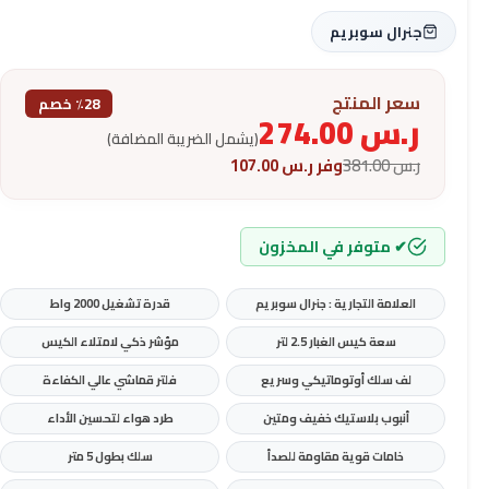
جنرال سوبريم
سعر المنتج
٪28 خصم
ر.س
274.00
(يشمل الضريبة المضافة)
ر.س
381.00
وفر
ر.س
107.00
✔ متوفر في المخزون
العلامة التجارية : جنرال سوبريم
قدرة تشغيل 2000 واط
سعة كيس الغبار 2.5 لتر
مؤشر ذكي لامتلاء الكيس
لف سلك أوتوماتيكي وسريع
فلتر قماشي عالي الكفاءة
أنبوب بلاستيك خفيف ومتين
طرد هواء لتحسين الأداء
خامات قوية مقاومة للصدأ
سلك بطول 5 متر