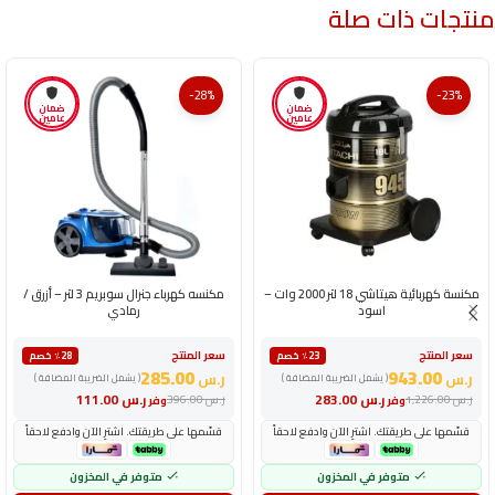
منتجات ذات صلة
-28%
-23%
ضمان
ضمان
عامين
عامين
مكنسة كهربائية هيتاشي 18 لتر 2000 وات –
مكنسه كهرباء جنرال سوبريم 3 لتر – أزرق /
اسود
رمادي
سعر المنتج
سعر المنتج
٪23 خصم
٪28 خصم
285.00
943.00
ر.س
ر.س
( يشمل الضريبة المضافة )
( يشمل الضريبة المضافة )
ر.س
283.00
ر.س
111.00
ر.س
1,226.00
ر.س
396.00
وفر
وفر
قسّمها على طريقتك. اشترِ الآن وادفع لاحقاً
قسّمها على طريقتك. اشترِ الآن وادفع لاحقاً
متوفر في المخزون
متوفر في المخزون