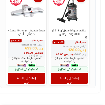
ضمان
ضمان
عامين
عامين
مكنسه كهربائية برميل أرورا 21 لتر
كاوية كبس كي ام سي 40 بوصة –
ك
2000 وات – رمادى
ديجيتال – أبيض
سعر المنتج
س
٪31 خصم
سعر المنتج
٪27 خصم
( يشمل الضريبة المضافة )
(
( يشمل الضريبة المضافة )
699.00
ر.س
ر
128.00
ر.س
ر.س
316.00
وفر
و
ر.س
48.00
ر.س
176.00
وفر
ر.س
1,015.00
ر
قسّمها على طريقتك. اشترِ الآن
قسّمها على طريقتك. اشترِ الآن
وادفع لاحقاً
وادفع لاحقاً
متوفر في المخزون
متوفر في المخزون
إضافة إلى السلة
إضافة إلى السلة