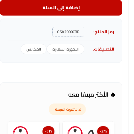
إضافة إلى السلة
رمز المنتج:
GSV2000CBR
التصنيفات:
الاجهزة الصغيرة
المكانس
🔥 الأكثر مبيعًا معه
⌛ لا تفوت الفرصة
-31%
-27%