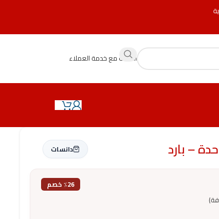
ية
التحدث مع خدمة العملاء
دانسات
٪26 خصم
فة)