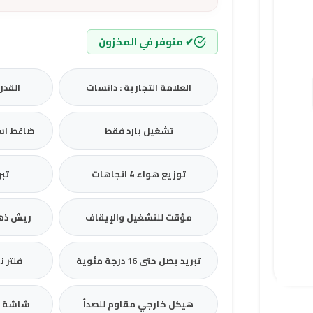
✔ متوفر في المخزون
العلامة التجارية : دانسات
القدرة
تشغيل بارد فقط
ضاغط است
توزيع هواء 4 اتجاهات
تبر
مؤقت للتشغيل والإيقاف
ريش ذهب
تبريد يصل حتى 16 درجة مئوية
فلتر ن
هيكل خارجي مقاوم للصدأ
شاشة رق