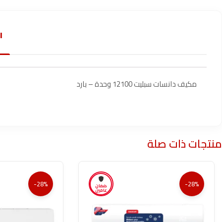
ا
مكيف دانسات سبليت 12100 وحدة – بارد
منتجات ذات صلة
-28%
-28%
ضمان
عامين