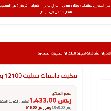
كيل الحصري لمنتجات ( وكلاء سرين – جنرال سرين – كيولد – فريش ) في السعود
شحن مجاني في الرياض
لافران
الشاشات
اجهزة البلت ان
الاجهزة الصغيرة
مكيف دانسات سبليت 12100 وحدة – بارد
سعر المنتج
ر.س
1,433.00
(يشمل الضريبة المضا
ر.س
1,949.00
وفر
ر.س
516.00