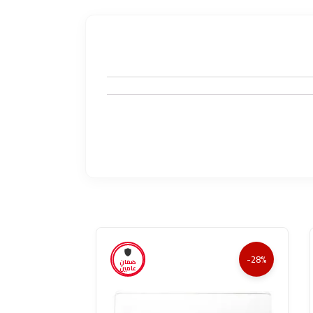
-28%
-28%
ضمان
عامين