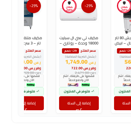
-29%
-29%
ضمان
ضمان
ضمان
عامين
عامين
عامين
مبرد هواء فريش 80 لتر
مكيف تي سي ال سبليت
مكيف متنقل سرين 80
ال – ابيض
18000 وحدة – روتاري –
لتر – 3 سرعات – أزرق
بارد
سعر المنتج
سعر المنتج
٪2 خصم
٪29 خصم
٪29 خصم
لمضافة )
( يشمل الضريبة المضافة )
( يشمل الضريبة المضافة )
549.00
1,749.00
ر.س
ر.س
وفر
ر.س
722.00
وفر
ر.س
220.00
ر.س
2,471.00
ر.س
769.00
تك. اشترِ
قسّمها على طريقتك. اشترِ
قسّمها على طريقتك. اشترِ
لاحقاً
الآن وادفع لاحقاً
الآن وادفع لاحقاً
المخزون
متوفر في المخزون
متوفر في المخزون
السلة
إضافة إلى السلة
إضافة إلى السلة