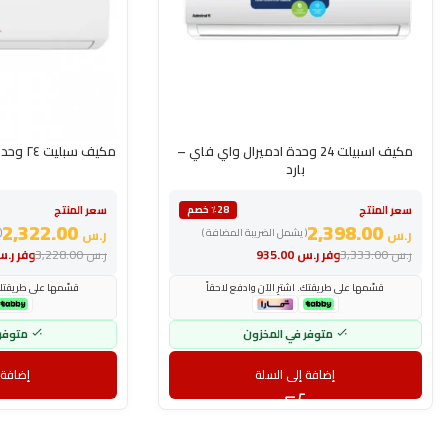
مكيف اسبيلت 24 وحدة ادميرال واي فاي –
مكيف سبليت ٢٤ وحدة دورا – ELEGANT – بارد
بارد
سعر المنتج
سعر المنتج
٪28 خصم
2,322.00
2,398.00
ر.س
( يشمل الضريبة المضافة )
ر.س
(
ر.س
3,333.00
وفر
ر.س
935.00
ر.س
3,228.00
وفر
ر.
قسّمها على طريقتك. اشترِ الآن وادفع لاحقاً
قسّمها على طريقتك. 
متوفر في المخزون
متوفر
إضافة إلى السلة
إضافة 