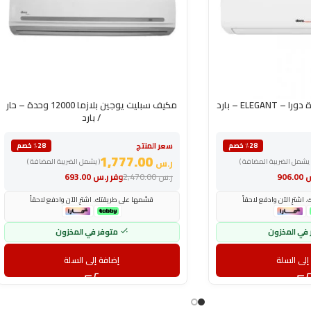
مكيف سبليت يوجين بلازما 12000 وحدة – حار
/ بارد
سعر المنتج
٪28 خصم
٪28 خصم
1,777.00
 يشمل الضريبة المضافة )
ر.س
( يشمل الضريبة المضافة )
س
906.00
ر.س
2,470.00
وفر
ر.س
693.00
اشترِ الآن وادفع لاحقاً
قسّمها على طريقتك. اشترِ الآن وادفع لاحقاً
 في المخزون
متوفر في المخزون
إلى السلة
إضافة إلى السلة