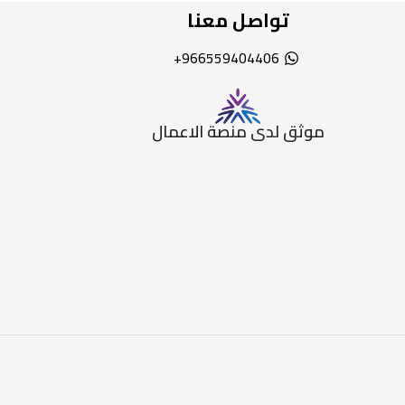
تواصل معنا
966559404406+
موثق لدى منصة الاعمال