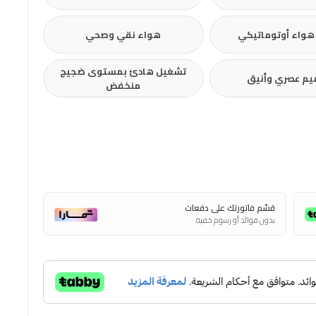
هواء أوتوماتيكي
هواء نقي وصحي
تشغيل هادئ بمستوى ضجيج
م عصري وأنيق
منخفض
قسّم فاتورتك على دفعات
بدون فوائد أو رسوم خفية