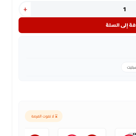
+
ة إلى السلة
بليت
⌛ لا تفوت الفرصة