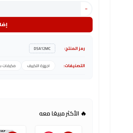
-
إضاف
رمز المنتج:
DSA12MC
التصنيفات:
اجهزة التكييف
مكيفات س
🔥 الأكثر مبيعًا معه