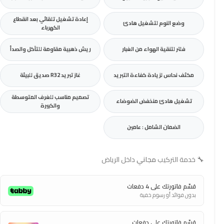
إعادة تشغيل تلقائي بعد انقطاع
وضع النوم لتشغيل هادئ
الكهرباء
فلتر لتنقية الهواء من الغبار
ريش ذهبية مقاومة للتآكل والصدأ
مكثف نحاس لزيادة كفاءة التبريد
غاز تبريد R32 صديق للبيئة
تصميم مناسب للغرف المتوسطة
تشغيل هادئ منخفض الضوضاء
والكبيرة
الضمان الشامل : عامين
🔧
خدمة التركيب
مجاني
داخل الرياض
قسّم فاتورتك على 4 دفعات
بدون فوائد أو رسوم خفية
قسّم فاتورتك على دفعات