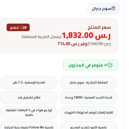
سوبر جنرال
سعر المنتج
٪28 خصم
ر.س
1,832.00
(يشمل الضريبة المضافة)
ر.س
2,546.00
وفر
ر.س
714.00
✔ متوفر في المخزون
العلامة التجارية : سوبر جنرال
القدرة الإسمية : 1.5 طن
قدرة التبريد الفعلية : 18000 وحدة
نظام تشغيل بارد
توزيع هواء في 4 اتجاهات لتغطية
تقنية إنفرتر لتوفير استهلاك الكهرباء
كاملة
خاصية التربو للتبريد السريع
خاصية Follow Me لضبط درجة الحرارة