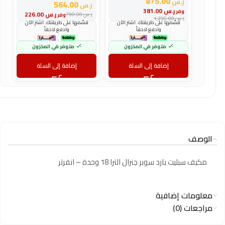
875.00
ر.س
ر
564.00
ر.س
ر.س
381.00
وفر
و
ر.س
226.00
ر.س
790.00
وفر
ر.س
1,256.00
ر
قسّمها على طريقتك. اشترِ الآن
قسّمها على طريقتك. اشترِ الآن
وادفع لاحقاً
وادفع لاحقاً
متوفر في المخزون
متوفر في المخزون
إضافة إلى السلة
إضافة إلى السلة
الوصف
مكيف سبليت بارد سوبر جنرال الترا 18 وحدة – انفرتر
معلومات إضافية
مراجعات (0)