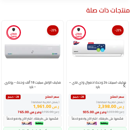
منتجات ذات صلة
-28%
-28%
ضمان
ضمان
عامين
عامين
مكيف اسبيلت 24 وحدة ادميرال واي فاي –
مكيف الزامل سبليت 18 ألف وحدة – روتاري
بارد
– بارد
سعر المنتج
سعر المنتج
٪28 خصم
٪28 خصم
( يشمل الضريبة المضافة )
( يشمل الضريبة المضافة )
1,961.00
2,398.00
ر.س
ر.س
ر.س
935.00
ر.س
765.00
ر.س
3,333.00
ر.س
2,726.00
وفر
وفر
قسّمها على طريقتك. اشترِ الآن وادفع لاحقاً
قسّمها على طريقتك. اشترِ الآن وادفع لاحقاً