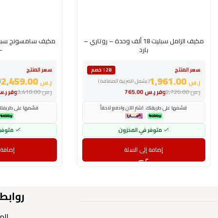
مكيف الزامل سبليت 18 ألف وحدة – روتاري –
بارد
– 
سعر المنتج
سعر المنتج
٪28 خصم
2,459.00
1,961.00
ر.س
( يشمل الضريبة المضافة )
ر.س
(
ر.س
2,726.00
وفر
ر.س
765.00
ر.س
3,418.00
وفر
ر.
قسّمها على طريقتك. اشترِ الآن وادفع لاحقاً
قسّمها على طريقتك. 
متوفر في المخزون
متوفر
إضافة إلى السلة
إضافة 
روابط
الم