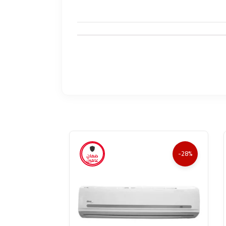
-28%
-28%
ضمان
عامين