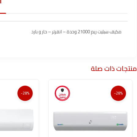
ا
مكيف سبليت ريم 21000 وحدة – انفرتر – حار و بارد
منتجات ذات صلة
-28%
-28%
ضمان
عامين