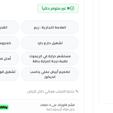
✖ غير متوفر حالياً
العلامة التجارية : ريم
القدرة
تشغيل حار و بارد
كمبروسر
مستشعر حرارة في الريموت
أمان ضد
لضبط درجة الحرارة بدقة
تصميم أبيض عملي يناسب
تشغيل قوي
الديكور
🔧
خدمة التركيب
مجاني
داخل الرياض
قسّم فاتورتك على 4 دفعات
بدون فوائد أو رسوم خفية