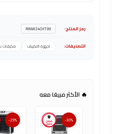
رمز المنتج:
RINW24CHT00
التصنيفات:
اجهزة التكييف
مكيفات س
🔥 الأكثر مبيعًا معه
-29%
-30%
ضمان
عامين