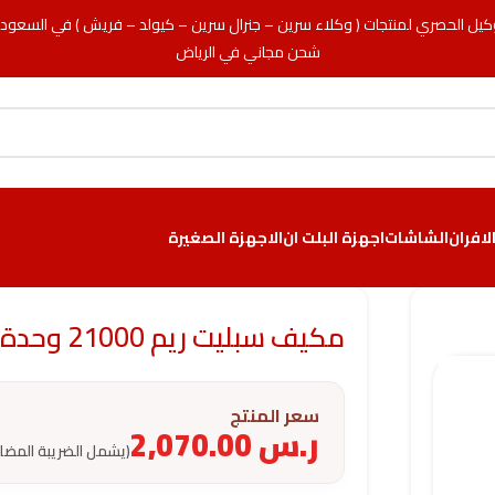
كيل الحصري لمنتجات ( وكلاء سرين – جنرال سرين – كيولد – فريش ) في السعود
شحن مجاني في الرياض
لافران
الشاشات
اجهزة البلت ان
الاجهزة الصغيرة
مكيف سبليت ريم 21000 وحدة – انفرتر – حار و بارد
سعر المنتج
ر.س
2,070.00
(يشمل الضريبة المضا