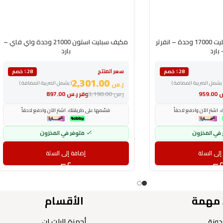
مكيف سامسونج سبليت 17000 وحدة – انفرتر
مكيف سبليت استون 21000 وحدة واي فاي –
بارد
بارد
سعر المنتج
٪28 خصم
٪28 خصم
2,301.00
 يشمل الضريبة المضافة )
ر.س
( يشمل الضريبة المضافة )
س
959.00
ر.س
3,198.00
وفر
ر.س
897.00
اشترِ الآن وادفع لاحقاً
قسّمها على طريقتك. اشترِ الآن وادفع لاحقاً
 في المخزون
متوفر في المخزون
إلى السلة
إضافة إلى السلة
 مهمة
الأقسام
دونة
أجهزة البلت ان