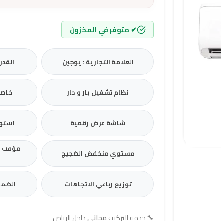
✔ متوفر في المخزون
العلامة التجارية : يوجين
القدرة
نظام تشغيل بار و حار
خاصية
شاشة عرض رقمية
استهل
مؤقت ل
مستوي منخفض الضجيج
توزيع رباعي الاتجاهات
الضما
🔧
خدمة التركيب
مجاني
داخل الرياض