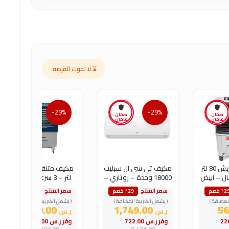
⌛ لا تفوت الفرصة
-29%
-29%
ضمان
ضمان
ضمان
عامين
عامين
عامين
مبرد هواء فريش 80 لتر
مكيف تي سي ال سبليت
مكيف متنقل سرين 80
ال – ابيض
18000 وحدة – روتاري –
لتر – 3 سرعات – أزرق
بارد
سعر المنتج
سعر المنتج
٪2 خصم
٪29 خصم
٪29 خصم
لمضافة )
( يشمل الضريبة المضافة )
( يشمل الضريبة المضافة )
549.00
1,749.00
ر.س
ر.س
وفر
ر.س
722.00
وفر
ر.س
220.00