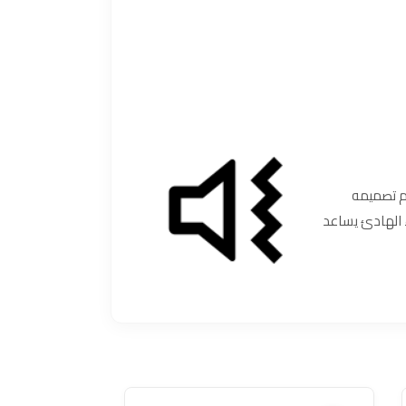
م تصميمه
اء الهادئ يساعد