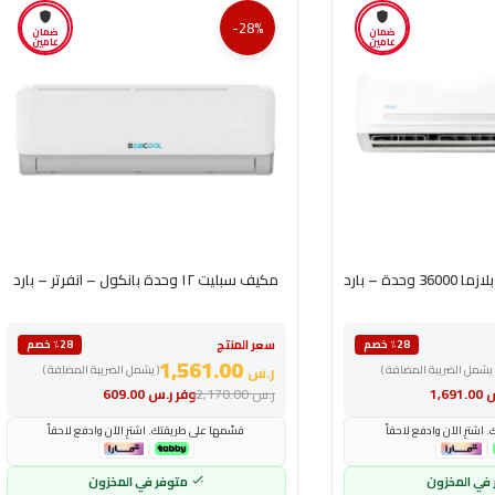
-28%
ضمان
ضمان
عامين
عامين
دة – بارد
مكيف سبليت ١٢ وحدة بانكول – انفرتر – بارد
سعر المنتج
٪28 خصم
٪28 خصم
1,561.00
 يشمل الضريبة المضافة )
ر.س
( يشمل الضريبة المضافة )
س
1,691.00
ر.س
2,170.00
وفر
ر.س
609.00
اشترِ الآن وادفع لاحقاً
قسّمها على طريقتك. اشترِ الآن وادفع لاحقاً
 في المخزون
متوفر في المخزون