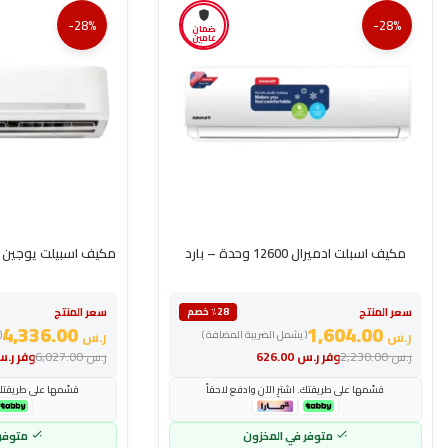
-28%
-28%
ضمان
عامين
مكيف اسبلت ادميرال 12600 وحدة – بارد
مكيف اسبيلت يوجين بلازما 36000 وح
سعر المنتج
سعر المنتج
٪28 خصم
4,336.00
1,604.00
ر.س
( يشمل الضريبة المضافة )
ر.س
(
ر.س
2,230.00
وفر
ر.س
626.00
ر.س
6,027.00
وفر
ر.
قسّمها على طريقتك. اشترِ الآن وادفع لاحقاً
قسّمها على طريقتك. 
متوفر في المخزون
متوفر