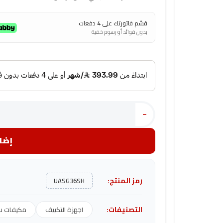
قسّم فاتورتك على 4 دفعات
بدون فوائد أو رسوم خفية
-
إضاف
رمز المنتج:
UASG36SH
التصنيفات:
اجهزة التكييف
مكيفات س