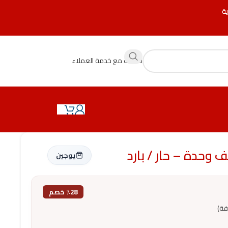
ية
التحدث مع خدمة العملاء
يوجين
٪28 خصم
فة)