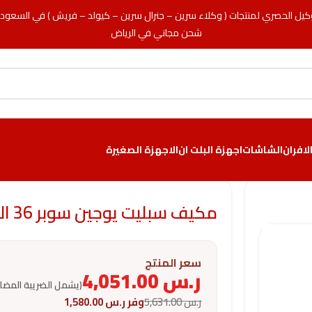
كيل الحصري لمنتجات ( وكلاء سرين – جنرال سرين – كيولد – فريش ) في السعود
شحن مجاني في الرياض
لافران
الشاشات
اجهزة البلت ان
الاجهزة الصغيرة
مكيف سبليت يوجين سوبر 36 الف وحدة – حار / بارد
سعر المنتج
ر.س
4,051.00
(يشمل الضريبة المضا
ر.س
5,631.00
وفر
ر.س
1,580.00