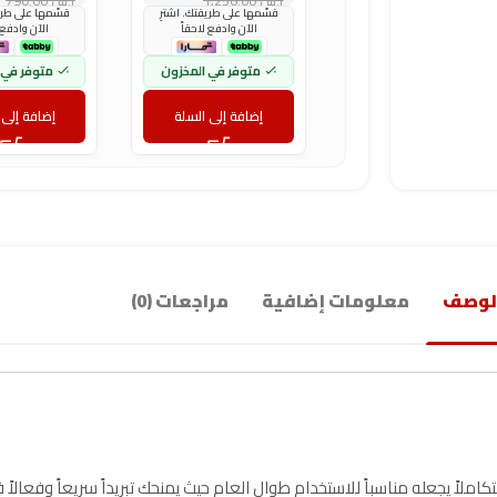
ر.س
1,256.00
ر.س
790.00
قسّمها على طريقتك. اشترِ
قسّمها على طريق
الآن وادفع لاحقاً
الآن وادفع 
متوفر في المخزون
متوفر في 
إضافة إلى السلة
إضافة إلى 
لوصف
معلومات إضافية
مراجعات (0)
كاملاً يجعله مناسباً للاستخدام طوال العام حيث يمنحك تبريداً سريعاً وفعالا