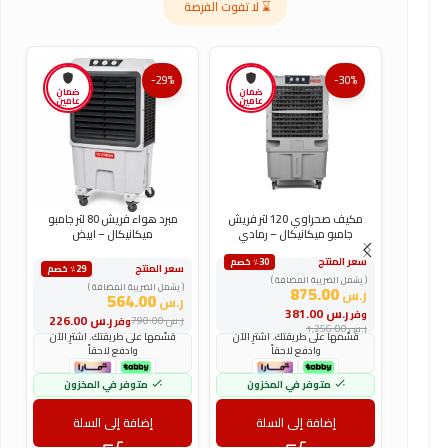
⌛ لا تفوت الفرصة
-29%
-30%
ضمان
ضمان
عامين
عامين
مكيف صحراوي 120 لتر فريش
مبرد هواء فريش 80 لتر جامبو
جامبو ميكانيكال – رمادي
ميكانيكال – ابيض
سعر المنتج
س
٪30 خصم
سعر المنتج
٪29 خصم
( يشمل الضريبة المضافة )
(
( يشمل الضريبة المضافة )
875.00
ر.س
ر
564.00
ر.س
ر.س
381.00
وفر
و
ر.س
226.00
ر.س
790.00
وفر
ر.س
1,256.00
ر
قسّمها على طريقتك. اشترِ الآن
قسّمها على طريقتك. اشترِ الآن
وادفع لاحقاً
وادفع لاحقاً
متوفر في المخزون
متوفر في المخزون
إضافة إلى السلة
إضافة إلى السلة