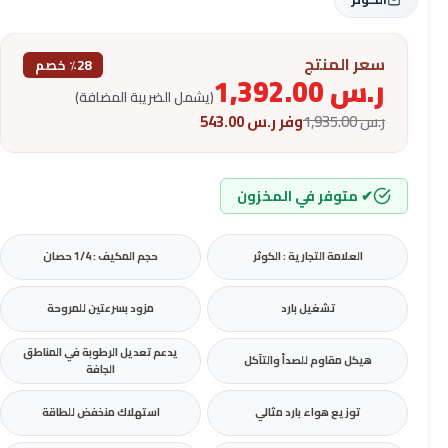
سعر المنتج
٪28 خصم
ر.س
1,392.00
(يشمل الضريبة المضافة)
ر.س
1,935.00
وفر
ر.س
543.00
✔ متوفر في المخزون
العلامة التجارية : الكوثر
حجم المكيف : 1/4 حصان
تشغيل بارد
مزود بسرعتين للمروحة
يدعم تعديل الرطوبة في المناطق
هيكل مقاوم للصدأ والتآكل
الجافة
توزيع هواء بارد مثالي
استهلاك منخفض للطاقة