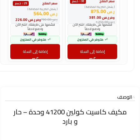
سعر المنتج
س
٪30 خصم
سعر المنتج
٪29 خصم
( يشمل الضريبة المضافة )
(
( يشمل الضريبة المضافة )
875.00
ر.س
ر
564.00
ر.س
ر.س
381.00
وفر
و
ر.س
226.00
ر.س
790.00
وفر
ر.س
1,256.00
ر
قسّمها على طريقتك. اشترِ الآن
قسّمها على طريقتك. اشترِ الآن
وادفع لاحقاً
وادفع لاحقاً
متوفر في المخزون
متوفر في المخزون
إضافة إلى السلة
إضافة إلى السلة
الوصف
مكيف كاسيت كولين 41200 وحدة – حار
و بارد