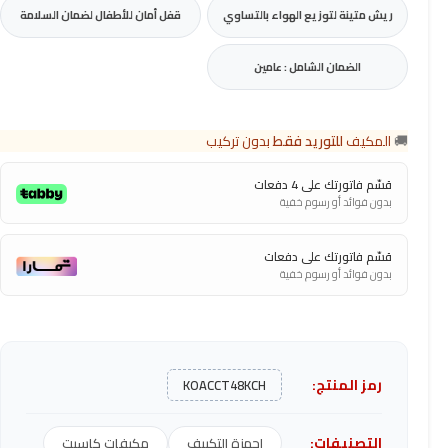
ريش متينة لتوزيع الهواء بالتساوي
قفل أمان للأطفال لضمان السلامة
الضمان الشامل : عامين
🚚
المكيف
للتوريد فقط
بدون تركيب
قسّم فاتورتك على 4 دفعات
بدون فوائد أو رسوم خفية
قسّم فاتورتك على دفعات
بدون فوائد أو رسوم خفية
رمز المنتج:
KOACCT48KCH
التصنيفات:
اجهزة التكييف
مكيفات كاسيت