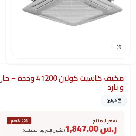
Click to enlarge
مكيف كاسيت كولين 41200 وحدة – حار
و بارد
كولين
سعر المنتج
٪23 خصم
ر.س
1,847.00
(يشمل الضريبة المضافة)