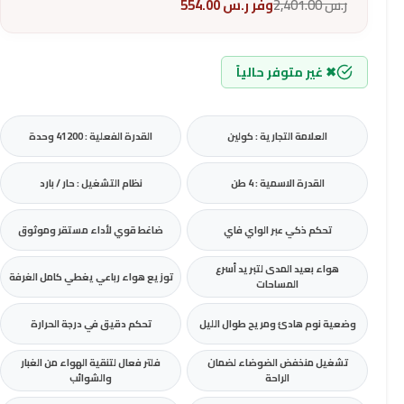
ر.س
2,401.00
وفر
ر.س
554.00
✖ غير متوفر حالياً
العلامة التجارية : كولين
القدرة الفعلية : 41200 وحدة
القدرة الاسمية : 4 طن
نظام التشغيل : حار / بارد
تحكم ذكي عبر الواي فاي
ضاغط قوي لأداء مستقر وموثوق
هواء بعيد المدى لتبريد أسرع
توزيع هواء رباعي يغطي كامل الغرفة
المساحات
وضعية نوم هادئ ومريح طوال الليل
تحكم دقيق في درجة الحرارة
تشغيل منخفض الضوضاء لضمان
فلتر فعال لتنقية الهواء من الغبار
الراحة
والشوائب