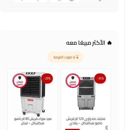
🔥 الأكثر مبيعًا معه
⌛ لا تفوت الفرصة
-29%
-30%
ضمان
ضمان
عامين
عامين
مكيف صحراوي 120 لتر فريش
مبرد هواء فريش 80 لتر جامبو
جامبو ميكانيكال – رمادي
ميكانيكال – ابيض