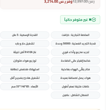
ر.س
12,397.00
وفر
ر.س
3,214.00
✖ غير متوفر حالياً
العلامة التجارية : كرافت
القدرة الإسمية : 5 طن
قدرة التبريد الفعلية : 50000 وحدة
تشغيل حار و بارد
تبريد سريع وأداء قوي
غاز R410A آمن للبيئة
ضاغط إنفرتر عالي الكفاءة
توزيع هواء متوازن
فلتر ينقّي الهواء بفاعلية
استهلاك منخفض للطاقة
هواء يصل لمسافة بعيدة
تشغيل هادئ بضجيج أقل
خامات متينة لعمر أطول
الأبعاد : 83*146*33 سم
الضمان الشامل : عامين