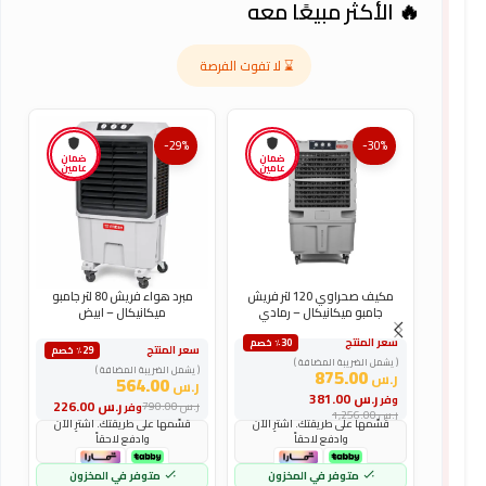
🔥 الأكثر مبيعًا معه
⌛ لا تفوت الفرصة
-29%
-30%
ضمان
ضمان
عامين
عامين
مكيف صحراوي 120 لتر فريش
مبرد هواء فريش 80 لتر جامبو
جامبو ميكانيكال – رمادي
ميكانيكال – ابيض
سعر المنتج
س
٪30 خصم
سعر المنتج
٪29 خصم
( يشمل الضريبة المضافة )
(
( يشمل الضريبة المضافة )
875.00
ر.س
ر
564.00
ر.س
ر.س
381.00
وفر
و
ر.س
226.00
ر.س
790.00
وفر
ر.س
1,256.00
ر
قسّمها على طريقتك. اشترِ الآن
قسّمها على طريقتك. اشترِ الآن
وادفع لاحقاً
وادفع لاحقاً
متوفر في المخزون
متوفر في المخزون