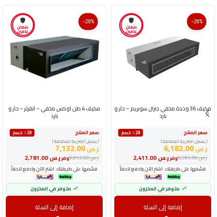
-28%
-28%
ضمان
ضمان
عامين
عامين
مكيف 36 وحدة مخفي جنرال سوبريم – حار و
مكيف 4 طن اوكس مخفي – انفرتر – حار و
بارد
بارد
سعر المنتج
سعر المنتج
٪28 خصم
٪28 خصم
( يشمل الضريبة المضافة )
( يشمل الضريبة المضافة )
7,132.00
6,182.00
ر.س
ر.س
ر.س
2,411.00
ر.س
2,781.00
ر.س
8,593.00
ر.س
9,913.00
وفر
وفر
قسّمها على طريقتك. اشترِ الآن وادفع لاحقاً
قسّمها على طريقتك. اشترِ الآن وادفع لاحقاً
متوفر في المخزون
متوفر في المخزون
إضافة إلى السلة
إضافة إلى السلة