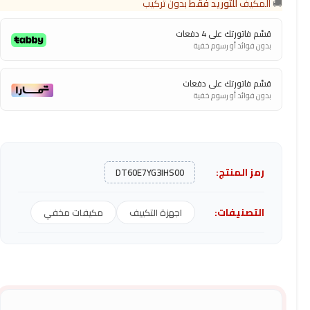
🚚
المكيف
للتوريد فقط
بدون تركيب
قسّم فاتورتك على 4 دفعات
بدون فوائد أو رسوم خفية
قسّم فاتورتك على دفعات
بدون فوائد أو رسوم خفية
رمز المنتج:
DT60E7YG3IHS00
التصنيفات:
اجهزة التكييف
مكيفات مخفي