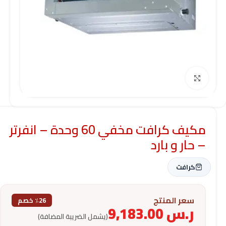
Click to enlarge
مكيف كرافت مخفي 60 وحدة – انفرتر
– حار و بارد
كرافت
سعر المنتج
٪26 خصم
ر.س
9,183.00
(يشمل الضريبة المضافة)