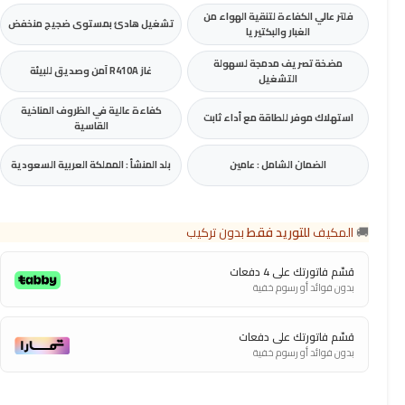
فلتر عالي الكفاءة لتنقية الهواء من
تشغيل هادئ بمستوى ضجيج منخفض
الغبار والبكتيريا
مضخة تصريف مدمجة لسهولة
غاز R410A آمن وصديق للبيئة
التشغيل
كفاءة عالية في الظروف المناخية
استهلاك موفر للطاقة مع أداء ثابت
القاسية
الضمان الشامل : عامين
بلد المنشأ : المملكة العربية السعودية
🚚
المكيف
للتوريد فقط
بدون تركيب
قسّم فاتورتك على 4 دفعات
بدون فوائد أو رسوم خفية
قسّم فاتورتك على دفعات
بدون فوائد أو رسوم خفية