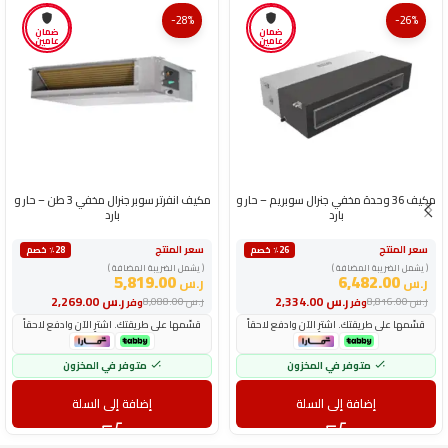
-28%
-26%
ضمان
ضمان
عامين
عامين
مكيف 36 وحدة مخفي جنرال سوبريم – حار و
مكيف انفرتر سوبر جنرال مخفي 3 طن – حار و
بارد
بارد
سعر المنتج
سعر المنتج
٪26 خصم
٪28 خصم
( يشمل الضريبة المضافة )
( يشمل الضريبة المضافة )
5,819.00
6,482.00
ر.س
ر.س
ر.س
2,334.00
ر.س
2,269.00
ر.س
8,816.00
ر.س
8,088.00
وفر
وفر
قسّمها على طريقتك. اشترِ الآن وادفع لاحقاً
قسّمها على طريقتك. اشترِ الآن وادفع لاحقاً
متوفر في المخزون
متوفر في المخزون
إضافة إلى السلة
إضافة إلى السلة