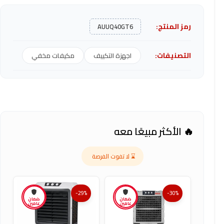
رمز المنتج:
AUUQ40GT6
التصنيفات:
اجهزة التكييف
مكيفات مخفي
🔥 الأكثر مبيعًا معه
⌛ لا تفوت الفرصة
-29%
-30%
ضمان
ضمان
عامين
عامين