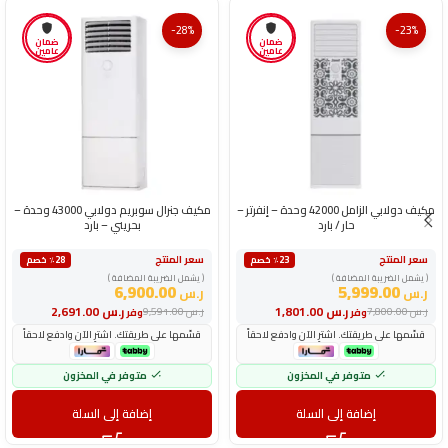
-28%
-23%
ضمان
ضمان
عامين
عامين
مكيف دولابي الزامل 42000 وحدة – إنفرتر –
مكيف جنرال سوبريم دولابي 43000 وحدة –
حار / بارد
بحريني – بارد
سعر المنتج
سعر المنتج
٪23 خصم
٪28 خصم
( يشمل الضريبة المضافة )
( يشمل الضريبة المضافة )
6,900.00
5,999.00
ر.س
ر.س
ر.س
1,801.00
ر.س
2,691.00
ر.س
7,800.00
ر.س
9,591.00
وفر
وفر
قسّمها على طريقتك. اشترِ الآن وادفع لاحقاً
قسّمها على طريقتك. اشترِ الآن وادفع لاحقاً
متوفر في المخزون
متوفر في المخزون
إضافة إلى السلة
إضافة إلى السلة