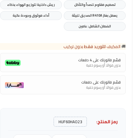
تصميم مقاوم للصدأ والتآكل
ريش داخلية لتوزيع الهواء بذكاء
يعمل بغاز R410A الصديق للبيئة
أداء موثوق وجودة عالية
الضمان الشامل: عامين
🚚
المكيف
للتوريد فقط
بدون تركيب
قسّم فاتورتك على 4 دفعات
بدون فوائد أو رسوم خفية
قسّم فاتورتك على دفعات
بدون فوائد أو رسوم خفية
رمز المنتج:
HUF60HAO23