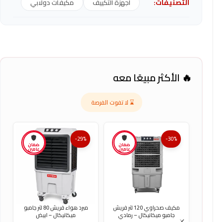
التصنيفات:
اجهزة التكييف
مكيفات دولابي
🔥 الأكثر مبيعًا معه
⌛ لا تفوت الفرصة
-29%
-30%
ضمان
ضمان
عامين
عامين
مكيف صحراوي 120 لتر فريش
مبرد هواء فريش 80 لتر جامبو
جامبو ميكانيكال – رمادي
ميكانيكال – ابيض