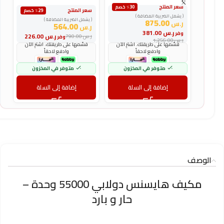
سعر المنتج
س
٪30 خصم
سعر المنتج
٪29 خصم
( يشمل الضريبة المضافة )
(
( يشمل الضريبة المضافة )
875.00
ر.س
ر
564.00
ر.س
ر.س
381.00
وفر
و
ر.س
226.00
ر.س
790.00
وفر
ر.س
1,256.00
ر
قسّمها على طريقتك. اشترِ الآن
قسّمها على طريقتك. اشترِ الآن
وادفع لاحقاً
وادفع لاحقاً
متوفر في المخزون
متوفر في المخزون
إضافة إلى السلة
إضافة إلى السلة
الوصف
مكيف هايسنس دولابي 55000 وحدة –
حار و بارد