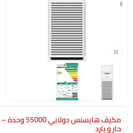
Click to enlarge
مكيف هايسنس دولابي 55000 وحدة –
حار و بارد