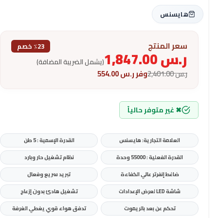
هايسنس
سعر المنتج
٪23 خصم
ر.س
1,847.00
(يشمل الضريبة المضافة)
ر.س
2,401.00
وفر
ر.س
554.00
✖ غير متوفر حالياً
العلامة التجارية: هايسنس
القدرة الإسمية : 5 طن
القدرة الفعلية : 55000 وحدة
نظام تشغيل حار وبارد
ضاغط إنفرتر عالي الكفاءة
تبريد سريع وفعال
شاشة LED لعرض الإعدادات
تشغيل هادئ بدون إزعاج
تحكم عن بعد بالريموت
تدفق هواء قوي يغطي الغرفة