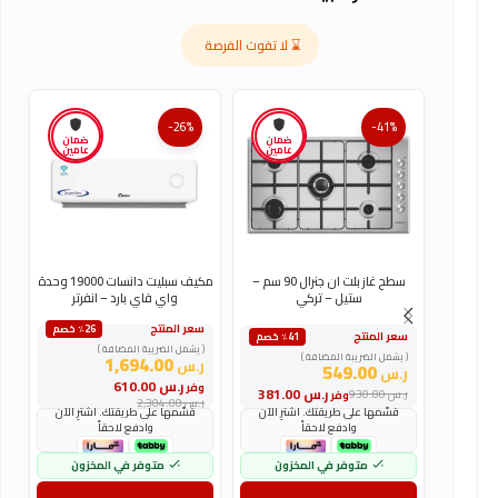
⌛ لا تفوت الفرصة
-26%
-41%
ضمان
ضمان
عامين
عامين
سطح غاز بلت ان جنرال 90 سم –
مكيف سبليت دانسات 19000 وحدة
ستيل – تركي
واي فاي بارد – انفرتر
سعر المنتج
س
٪26 خصم
سعر المنتج
٪41 خصم
( يشمل الضريبة المضافة )
(
( يشمل الضريبة المضافة )
1,694.00
ر.س
ر
549.00
ر.س
ر.س
610.00
وفر
و
ر.س
381.00
ر.س
930.00
وفر
ر.س
2,304.00
ر
قسّمها على طريقتك. اشترِ الآن
قسّمها على طريقتك. اشترِ الآن
وادفع لاحقاً
وادفع لاحقاً
متوفر في المخزون
متوفر في المخزون