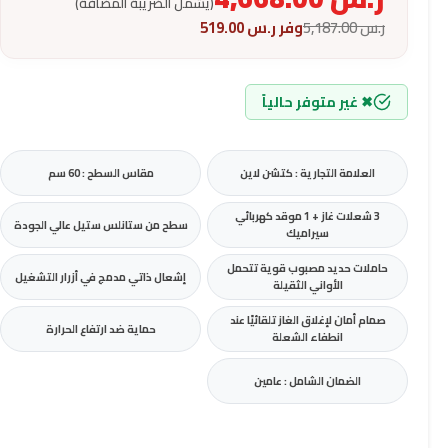
(يشمل الضريبة المضافة)
ر.س
5,187.00
وفر
ر.س
519.00
✖ غير متوفر حالياً
العلامة التجارية : كتشن لاين
مقاس السطح : 60 سم
3 شعلات غاز + 1 موقد كهربائي
سطح من ستانلس ستيل عالي الجودة
سيراميك
حاملات حديد مصبوب قوية تتحمل
إشعال ذاتي مدمج في أزرار التشغيل
الأواني الثقيلة
صمام أمان لإغلاق الغاز تلقائيًا عند
حماية ضد ارتفاع الحرارة
انطفاء الشعلة
الضمان الشامل : عامين