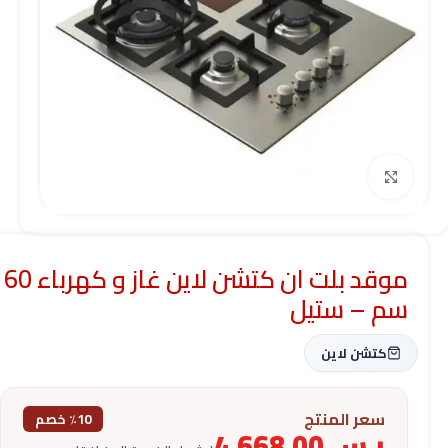
Click to enlarge
موقد بلت ان كتشن لاين غاز و كهرباء 60
سم – ستيل
كتشن لاين
سعر المنتج
٪10 خصم
ر.س
4,668.00