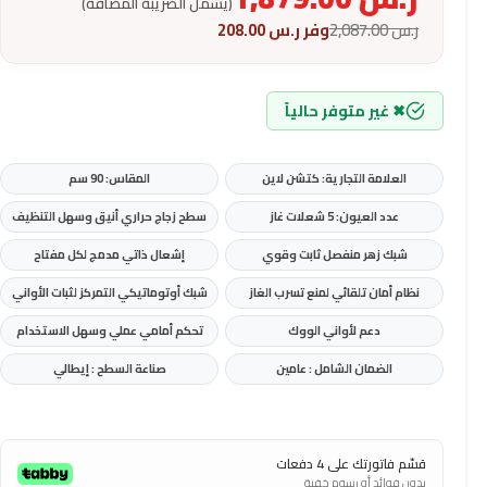
(يشمل الضريبة المضافة)
ر.س
2,087.00
وفر
ر.س
208.00
✖ غير متوفر حالياً
العلامة التجارية: كتشن لاين
المقاس: 90 سم
عدد العيون: 5 شعلات غاز
سطح زجاج حراري أنيق وسهل التنظيف
شبك زهر منفصل ثابت وقوي
إشعال ذاتي مدمج لكل مفتاح
نظام أمان تلقائي لمنع تسرب الغاز
شبك أوتوماتيكي التمركز لثبات الأواني
دعم لأواني الووك
تحكم أمامي عملي وسهل الاستخدام
الضمان الشامل : عامين
صناعة السطح : إيطالي
قسّم فاتورتك على 4 دفعات
بدون فوائد أو رسوم خفية