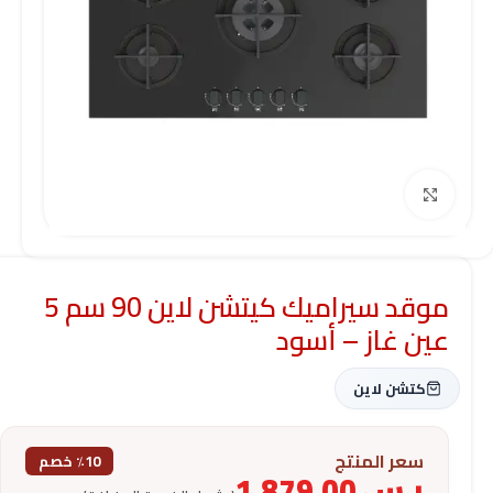
Click to enlarge
موقد سيراميك كيتشن لاين 90 سم 5
عين غاز – أسود
كتشن لاين
سعر المنتج
٪10 خصم
ر.س
1,879.00