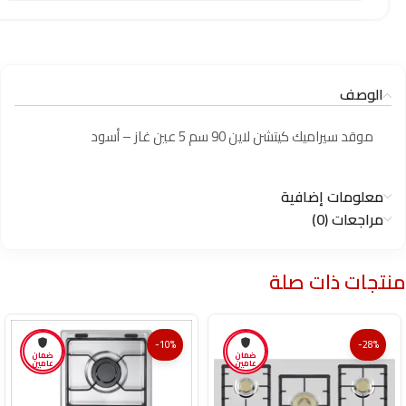
الوصف
موقد سيراميك كيتشن لاين 90 سم 5 عين غاز – أسود
معلومات إضافية
مراجعات (0)
منتجات ذات صلة
-10%
-28%
ضمان
ضمان
عامين
عامين