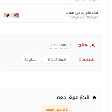
قسّم فاتورتك على دفعات
بدون فوائد أو رسوم خفية
رمز المنتج:
ZP.GR9005
التصنيفات:
اجهزة البلت ان
اسطح غاز
🔥 الأكثر مبيعًا معه
⌛ لا تفوت الفرصة