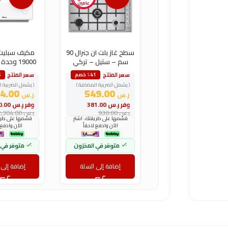
عامين
سطح غاز بلت ان جنرال 90
مكيف سبليت
سم – ستيل – تركي
19000 وح
بارد – ان
سعر المنتج
سعر المنتج
٪41 خصم
6
( يشمل الضريبة المضافة )
( يشمل الضريبة ا
1,694.00
549.00
ر.س
ر.س
وفر
ر.س
381.00
وفر
ر.س
610.00
ر.س
930.00
ر.س
2,304.00
قسّمها على طريقتك. اشترِ
قسّمها على طريق
الآن وادفع لاحقاً
الآن وادفع 
متوفر في المخزون
متوفر في 
إضافة إلى السلة
إضافة إلى 