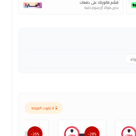
قسّم فاتورتك على دفعات
بدون فوائد أو رسوم خفية
اء
⌛ لا تفوت الفرصة
-26%
-28%
ضمان
ضمان
ضمان