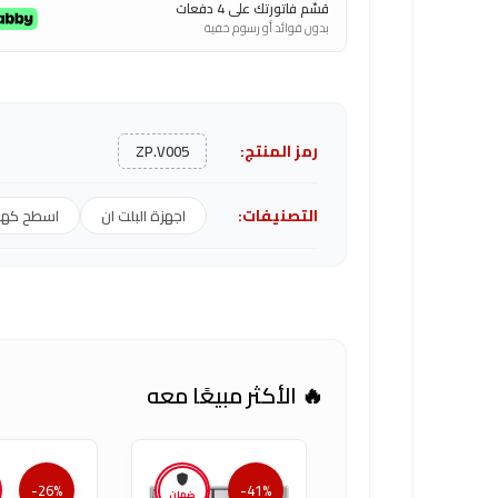
قسّم فاتورتك على 4 دفعات
بدون فوائد أو رسوم خفية
رمز المنتج:
ZP.V005
التصنيفات:
اجهزة البلت ان
اسطح كهرب
🔥 الأكثر مبيعًا معه
-26%
-41%
ضمان