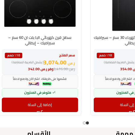
سطح فرن بلت ان البا كهرباء 30 سم – سيراميك
سطح فرن كهربائي البا بلت ان 60 سم –
يطالي
سيراميك – إيطالي
سعر المنتج
٪10 خصم
٪10 خصم
3,074.00
 يشمل الضريبة المضافة )
ر.س
( يشمل الضريبة المضافة )
س
354.00
ر.س
3,416.00
وفر
ر.س
342.00
اشترِ الآن وادفع لاحقاً
قسّمها على طريقتك. اشترِ الآن وادفع لاحقاً
 في المخزون
متوفر في المخزون
إلى السلة
إضافة إلى السلة
 مهمة
الأقسام