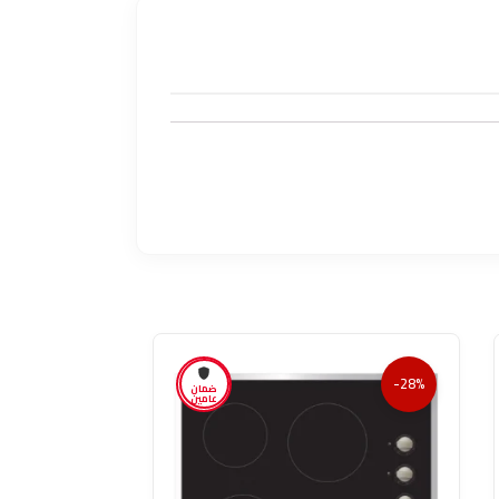
-26%
-28%
ضمان
عامين