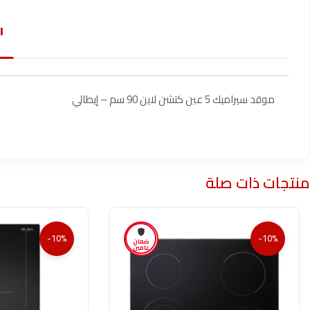
ا
موقد سيراميك 5 عين كتشن لاين 90 سم – إيطالي
منتجات ذات صلة
-10%
-10%
ضمان
عامين