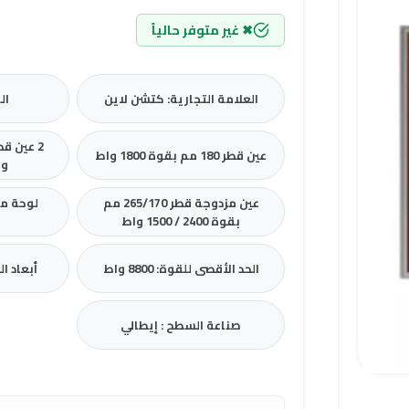
✖ غير متوفر حالياً
العلامة التجارية: كتشن لاين
الم
عين قطر 180 مم بقوة 1800 واط
وا
عين مزدوجة قطر 265/170 مم
لوحة مف
بقوة 2400 / 1500 واط
الحد الأقصى للقوة: 8800 واط
أبعاد السطح: 
صناعة السطح : إيطالي