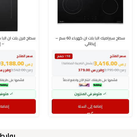
سطح سيراميك البا بلت ان كهرباء 60 سم –
إيطالي
– إ
سعر المنتج
سعر المنتج
٪10 خصم
3,188.00
3,416.00
ر.س
( يشمل الضريبة المضافة )
ر.س
(
ر.س
3,795.00
وفر
ر.س
379.00
ر.س
3,542.00
وفر
ر.
قسّمها على طريقتك. اشترِ الآن وادفع لاحقاً
قسّمها على طريقتك. 
متوفر في المخزون
متوفر
إضافة إلى السلة
إضافة 
روابط