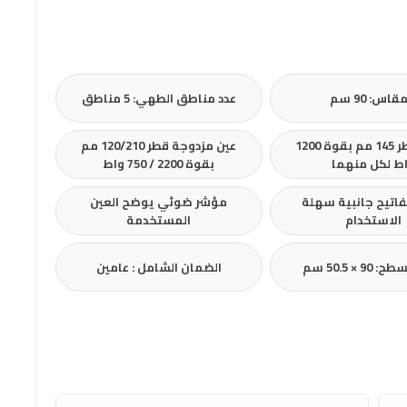
قاس: 90 سم
عدد مناطق الطهي: 5 مناطق
2 عين قطر 145 مم بقوة 1200
عين مزدوجة قطر 120/210 مم
ط لكل منهما
بقوة 2200 / 750 واط
اتيح جانبية سهلة
مؤشر ضوئي يوضح العين
الاستخدام
المستخدمة
90 × 50.5 سم
الضمان الشامل : عامين