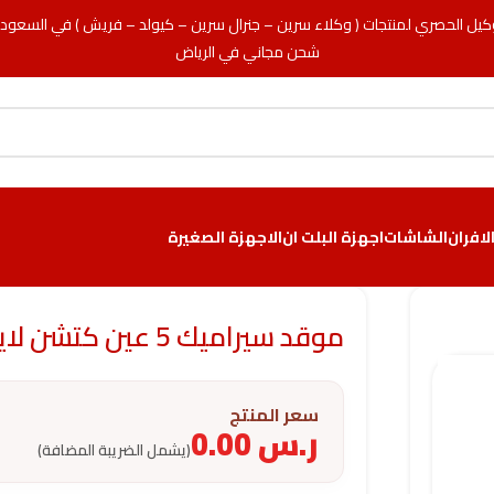
كيل الحصري لمنتجات ( وكلاء سرين – جنرال سرين – كيولد – فريش ) في السعود
شحن مجاني في الرياض
لافران
الشاشات
اجهزة البلت ان
الاجهزة الصغيرة
موقد سيراميك 5 عين كتشن لاين 90 سم – إيطالي
سعر المنتج
ر.س
0.00
(يشمل الضريبة المضافة)