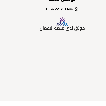
966559404406+
موثق لدى منصة الاعمال