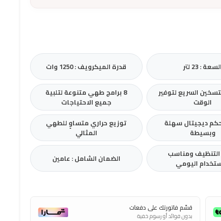
لسعة : 23 لتر
قدرة الميكرويف : 1250 وات
تسخين السريع لتوفير
8 برامج طهي متنوعة لتلبية
الوقت
جميع الاحتياجات
حكم ديجيتال سهلة
توزيع حراري متساوٍ للطهي
وبسيطة
المثالي
لتنظيف ومناسب
الضمان الشامل : عامين
ستخدام اليومي
قسّم فاتورتك على دفعات
بدون فوائد أو رسوم خفية