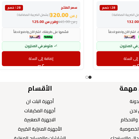
سعر المنتج
٪28 خصم
٪28 خصم
320.00
مل الضريبة المضافة )
ر.س
( يشمل الضريبة المضافة )
132
ر.س
445.00
وفر
ر.س
125.00
اشترِ الآن وادفع لاحقاً
قسّمها على طريقتك. اشترِ الآن وادفع لاحقاً
 في المخزون
متوفر في المخزون
إلى السلة
إضافة إلى السلة
 مهمة
الأقسام
دونة
أجهزة البلت ان
نحن
أجهزة المكيفات
والاحكام
الاجهزة الصغيرة
لخصوصية
الأجهزة المنزلية الكبيرة
ال والاسترجاع
الشاشات والمسارح المنزلية