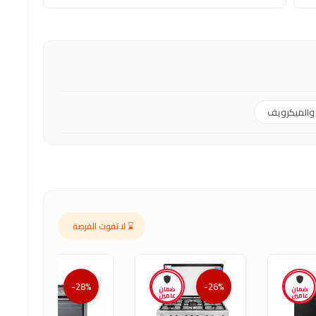
 والميكرويف
⌛ لا تفوت الفرصة
-28%
-26%
ضمان
ضمان
ضمان
عامين
عامين
عامين