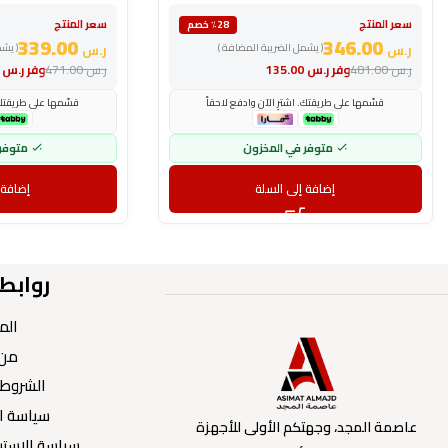
سعر المنتج
سعر المنتج
٪28 خصم
339.00
346.00
ر.س
( يشمل الضريبة المضافة )
ر.س
( يش
ر.س
481.00
وفر
ر.س
135.00
ر.س
471.00
وفر
ر.س
.00
قسّمها على طريقتك. اشترِ الآن وادفع لاحقاً
قسّمها على طريقتك. 
متوفر في المخزون
متوفر
إضافة إلى السلة
إضافة 
روابط
الم
من 
الشروط 
سياسة ا
عاصمة المجد، وجهتكم الأولى للأجهزة
سياسة الاستبد