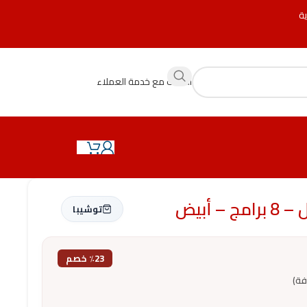
ية
التحدث مع خدمة العملاء
توشيبا
٪23 خصم
فة)