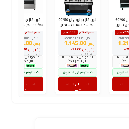
فرن غاز رسلان 90*60
فرن غاز يونيون اير 60*90
فرن غاز جنرال سوبريم
مل ستيل
سم – 5 شعلات – امان
60*90 سم – 5 شعلات –
وداء
كامل
تركي
سعر المنتج
سعر المنتج
٪2 خصم
٪26 خصم
٪28 خصم
لمضافة )
( يشمل الضريبة المضافة )
( يشمل الضريبة المضافة )
2,040.00
1,145.00
ر.س
ر.س
وفر
ر.س
412.00
وفر
ر.س
796.00
ر.س
1,557.00
ر.س
2,836.00
تك. اشترِ
قسّمها على طريقتك. اشترِ
قسّمها على طريقتك. اشترِ
لاحقاً
الآن وادفع لاحقاً
الآن وادفع لاحقاً
المخزون
متوفر في المخزون
متوفر في المخزون
السلة
إضافة إلى السلة
إضافة إلى السلة