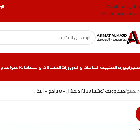
Skip to navigation
الو
Skip to main content
متجر
اجهزة التكييف
الثلاجات والفريزرات
الغسالات والنشافات
المواقد وا
/
المنتج
/
ميكروويف توشيبا 23 لتر ديجيتال – 8 برامج – أبيض
S