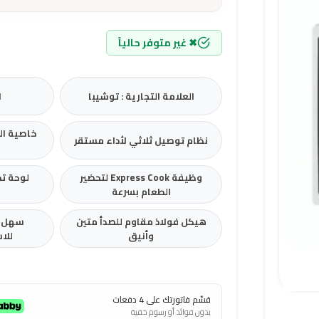
✖ غير متوفر حالياً
العلامة التجارية : توشيبا
ا
خاصية ال
نظام توصيل ثلاثي لأداء مستقر
وظيفة Express Cook لتحضير
لوحة ت
الطعام بسرعة
هيكل فولاذ مقاوم للصدأ متين
سهل ا
وأنيق
للا
قسّم فاتورتك على 4 دفعات
بدون فوائد أو رسوم خفية