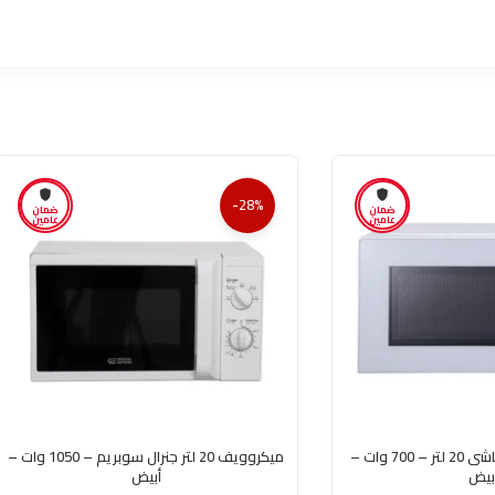
-28%
ضمان
ضمان
عامين
عامين
مايكرويف صغير هيتاشى 20 لتر – 700 وات –
ميكروويف 20 لتر جنرال سوبريم – 1050 وات –
بيض
أبيض