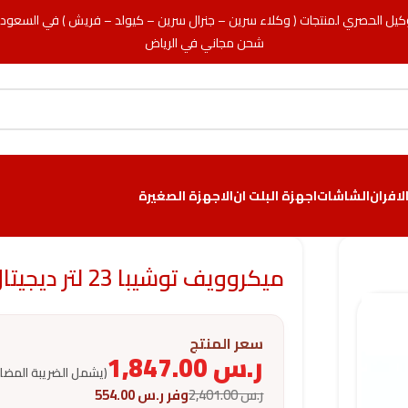
كيل الحصري لمنتجات ( وكلاء سرين – جنرال سرين – كيولد – فريش ) في السعود
شحن مجاني في الرياض
لافران
الشاشات
اجهزة البلت ان
الاجهزة الصغيرة
ميكروويف توشيبا 23 لتر ديجيتال – 8 برامج – أبيض
سعر المنتج
ر.س
1,847.00
(يشمل الضريبة المضا
ر.س
2,401.00
وفر
ر.س
554.00