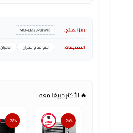
رمز المنتج:
MM-EM23PB(WH)
التصنيفات:
المواقد والافران
الافران
🔥 الأكثر مبيعًا معه
-28%
-24%
ضمان
عامين