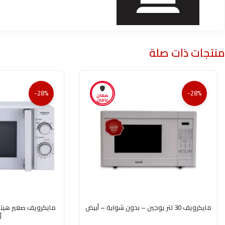
منتجات ذات صلة
-28%
-28%
ضمان
عامين
مايكرويف 30 لتر يوجين – بدون شواية – أبيض
أ